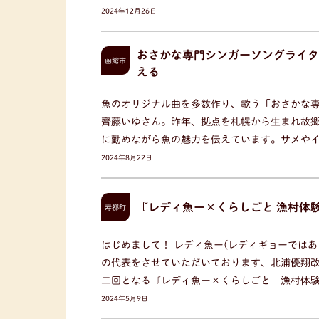
2024年12月26日
おさかな専門シンガーソングライタ
函館市
える
魚のオリジナル曲を多数作り、歌う「おさかな
齊藤いゆさん。昨年、拠点を札幌から生まれ故
に勤めながら魚の魅力を伝えています。サメや
2024年8月22日
『レディ魚ー×くらしごと 漁村体
寿都町
はじめまして！ レディ魚ー(レディギョーではあ
の代表をさせていただいております、北浦優翔改
二回となる『レディ魚ー×くらしごと 漁村体
2024年5月9日