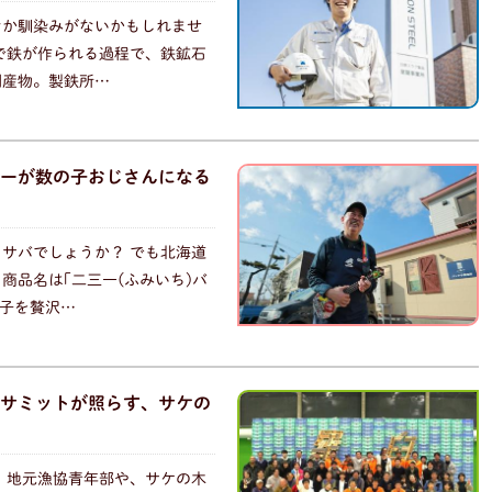
なか馴染みがないかもしれませ
で鉄が作られる過程で、鉄鉱石
副産物。製鉄所…
ーが数の子おじさんになる
サバでしょうか？ でも北海道
商品名は｢二三一(ふみいち)バ
の子を贅沢…
サミットが照らす、サケの
た。地元漁協青年部や、サケの木