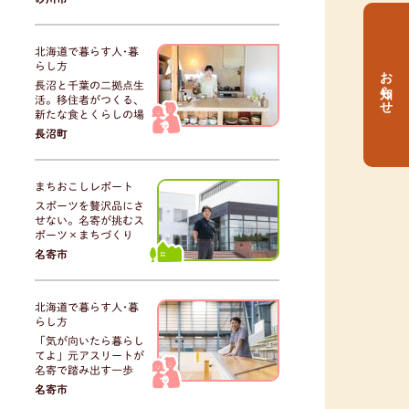
北海道で暮らす人･暮
らし方
お知らせ
長沼と千葉の二拠点生
活。移住者がつくる、
新たな食とくらしの場
長沼町
まちおこしレポート
スポーツを贅沢品にさ
せない。名寄が挑むス
ポーツ×まちづくり
名寄市
北海道で暮らす人･暮
らし方
「気が向いたら暮らし
てよ」元アスリートが
名寄で踏み出す一歩
名寄市