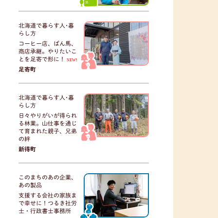
北海道で暮らす人･暮
らし方
コーヒー店、ばん馬、
商店承継。やりたいこ
とを足寄で形に！
NEW!
足寄町
北海道で暮らす人･暮
らし方
日々やりがいが得られ
る林業。山仕事を通じ
て育まれた親子、兄弟
の絆
新得町
このまちのあの企業、
あの製品
支援する会社の家族ま
で幸せに！つるき社労
士・行政書士事務所