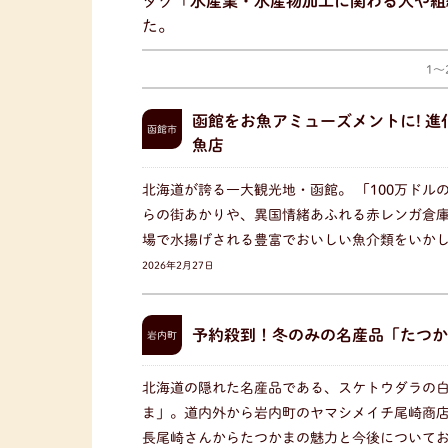
タグ「
水産業・水産物加工に関わる人や組
た。
1〜
函館をお魚アミューズメントに! 
函館市
魚店
北海道が誇る一大観光地・函館。 「100万ドル
らの街あかりや、異国情緒あふれる赤レンガ倉
場で水揚げされる豊富でおいしい魚介類をいか
2026年2月27日
予約殺到！冬のみの名産品「たつか
岩内町
北海道の隠れた名産品である、スケトウダラの
ま」。道内外から岩内町のヤマシメイチ尾崎商
長尾崎さんからたつかまの魅力と今後について