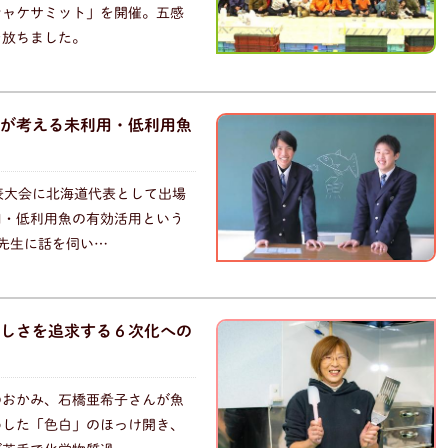
シャケサミット」を開催。五感
を放ちました。
が考える未利用・低利用魚
表大会に北海道代表として出場
用・低利用魚の有効活用という
先生に話を伺い…
しさを追求する６次化への
のおかみ、石橋亜希子さんが魚
めした「色白」のほっけ開き、