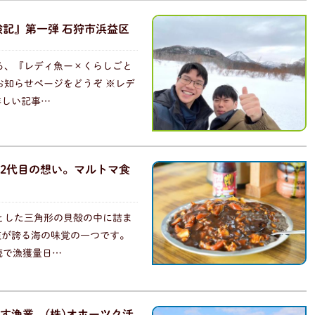
験記』第一弾 石狩市浜益区
る、『レディ魚ー×くらしごと
お知らせページをどうぞ ※レデ
詳しい記事…
2代目の想い。マルトマ食
とした三角形の貝殻の中に詰ま
道が誇る海の味覚の一つです。
続で漁獲量日…
す漁業。(株)オホーツク活