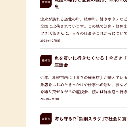
枝幸町
魚
流氷が訪れる道北の町、枝幸町。鮭やホタテな
全国に出荷されています。この地で活魚・鮮魚出
ツク活魚さんに、日々の仕事やこれからについ
2023年10月5日
魚を買いに行きたくなる！今どき「
札幌市
座談会
近年、札幌市内に「まちの鮮魚店」が増えている
魚店をはじめたきっかけや仕事への想い、夢な
を織り交ぜながらの座談会、読めば鮮魚店へ行
2023年7月20日
海も守る!?｢鉄鋼スラグ｣で社会に
室蘭市