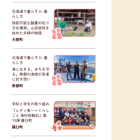
北海道で暮らす人･暮
らし方
持続可能な酪農の在り
方を模索。山岳放牧を
始めた夫婦の物語
大樹町
北海道で暮らす人･暮
らし方
海と生きる、まちを守
る。寿都の漁師が若者
に託す想い
寿都町
学校と学生の取り組み
『レディ魚ー×くらし
ごと 漁村体験記』第
15弾 羅臼町
羅臼町