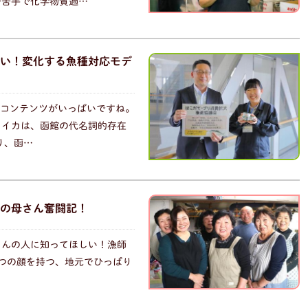
が苦手で化学物質過…
い！変化する魚種対応モデ
なコンテンツがいっぱいですね。
、イカは、函館の代名詞的存在
り、函…
の母さん奮闘記！
さんの人に知ってほしい！漁師
つの顔を持つ、地元でひっぱり