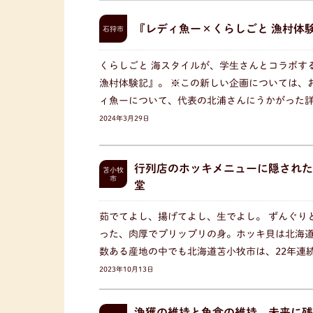
『レディ魚ー×くらしごと 漁村体
石狩市
くらしごと 海スタイルが、学生さんとコラボす
漁村体験記』。 ※この新しい企画については、
ィ魚ーについて、代表の北浦さんにうかがった
2024年3月29日
行列店のホッキメニューに隠された
苫小牧
市
堂
茹でてよし、揚げてよし、生でよし。 ずんぐり
った、肉厚でプリップリの身。ホッキ貝は北海
数ある産地の中でも北海道苫小牧市は、22年連
2023年10月13日
漁獲の維持と魚食の維持、未来に残