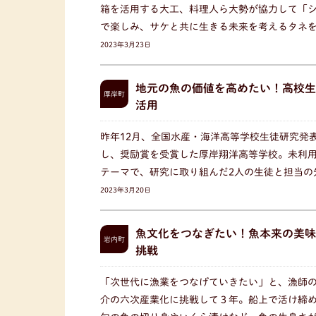
箱を活用する大工、料理人ら大勢が協力して「
で楽しみ、サケと共に生きる未来を考えるタネ
2023年3月23日
地元の魚の価値を高めたい！高校生
厚岸町
活用
昨年12月、全国水産・海洋高等学校生徒研究発
し、奨励賞を受賞した厚岸翔洋高等学校。未利
テーマで、研究に取り組んだ2人の生徒と担当の
2023年3月20日
魚文化をつなぎたい！魚本来の美味
岩内町
挑戦
「次世代に漁業をつなげていきたい」と、漁師
介の六次産業化に挑戦して３年。船上で活け締