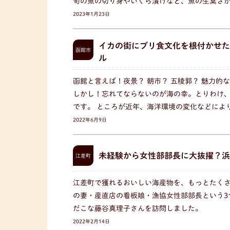
旬の魚の切り身やいくら漬けなど、魚の生臭さ
2023年1月23日
イカの街にブリ食文化を根付かせた
函館市
ル
函館と言えば！夜景？ 朝市？ 五稜郭？ 魅力的
しかし！忘れてならないのが海の幸。とりわけ
です。 ところが近年、海洋環境の変化などによ
2022年6月9日
未経験から女性部部長に大抜擢？浜
江差町
江差町で獲れるおいしい海産物を、もっとたく
の妻・産直店の看板娘・漁協女性部部長という3
だこな藤谷真理子さんを訪問しました。
2022年2月14日