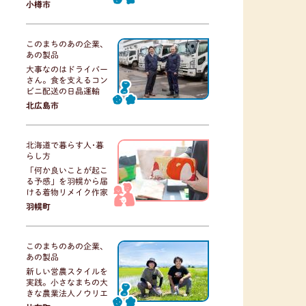
小樽市
このまちのあの企業、
あの製品
大事なのはドライバー
さん。食を支えるコン
ビニ配送の日晶運輸
北広島市
北海道で暮らす人･暮
らし方
「何か良いことが起こ
る予感」を羽幌から届
ける着物リメイク作家
羽幌町
このまちのあの企業、
あの製品
新しい営農スタイルを
実践。小さなまちの大
きな農業法人ノウリエ