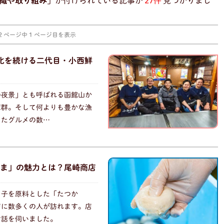
織や取り組み
」が付けられている記事が
27件
見つかりまし
2 ページ中 1 ページ目を表示
進化を続ける二代目・小西鮮
の夜景」とも呼ばれる函館山か
庫群。そして何よりも豊かな漁
したグルメの数…
ま」の魅力とは？尾崎商店
白子を原料とした「たつか
店に数多くの人が訪れます。店
お話を伺いました。