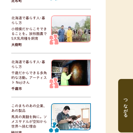
比布町
北海道で暮らす人･暮
らし方
小規模だからこそでき
ることを。放牧酪農で
5大乳用種を飼育
大樹町
北海道で暮らす人･暮
らし方
千歳だからできる多角
的な活動。アーティス
ト Nojiさん
千歳市
つながる
このまちのあの企業、
あの製品
馬具の真髄を胸に。ソ
メスサドルが空知から
世界へ挑む理由
砂川市