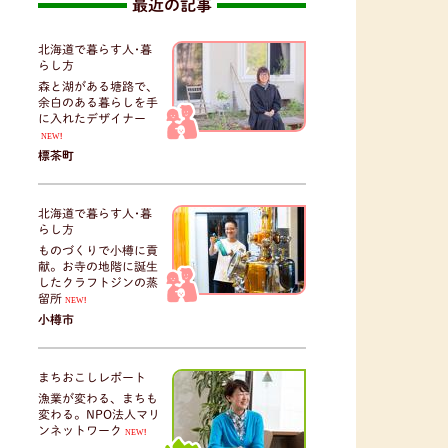
最近の記事
北海道で暮らす人･暮
らし方
森と湖がある塘路で、
余白のある暮らしを手
に入れたデザイナー
NEW!
標茶町
北海道で暮らす人･暮
らし方
ものづくりで小樽に貢
献。お寺の地階に誕生
したクラフトジンの蒸
留所
NEW!
小樽市
まちおこしレポート
漁業が変わる、まちも
変わる。NPO法人マリ
ンネットワーク
NEW!