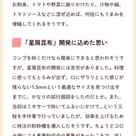
お刺身、トマトや野菜に振りかけたり、汁物や鍋、
トマトソースなどに混ぜ込めば、何倍にもうまみを
増幅してくれるそうです。
「星屑昆布」開発に込めた思い
コンブを砕くだけなら簡単にできると思われそうで
すが、星屑昆布の開発には苦労がありました。料理
に使ってもとろみが出ず、口にザラリとした感じが
残らない1.5mmという最適なサイズを見つけ出す
までに、かなりの試行錯誤をしたのだとか。また、
当初はミキサーで砕いてふるいにかけて...という工
程を手作業で行っていましたが、効率を上げるため
に特注の粉砕機を導入したそうです。ちょうどコロ
ナ禍による事業助成金の募集があったころで、欲し