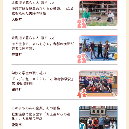
北海道で暮らす人･暮らし方
持続可能な酪農の在り方を模索。山岳放
牧を始めた夫婦の物語
大樹町
北海道で暮らす人･暮らし方
海と生きる、まちを守る。寿都の漁師が
若者に託す想い
寿都町
学校と学生の取り組み
『レディ魚ー×くらしごと 漁村体験記』
第15弾 羅臼町
羅臼町
このまちのあの企業、あの製品
登別温泉で動き出す「お土産からの進
化」。大黒屋民芸店
登別市