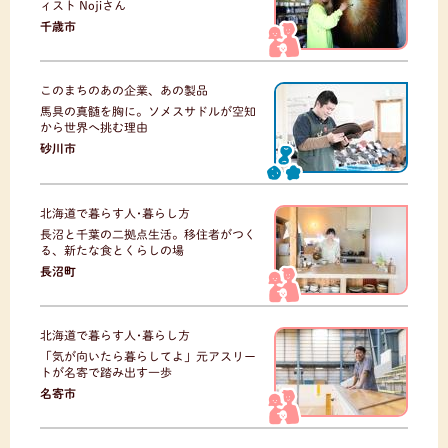
ィスト Nojiさん
千歳市
このまちのあの企業、あの製品
馬具の真髄を胸に。ソメスサドルが空知
から世界へ挑む理由
砂川市
北海道で暮らす人･暮らし方
長沼と千葉の二拠点生活。移住者がつく
る、新たな食とくらしの場
長沼町
北海道で暮らす人･暮らし方
「気が向いたら暮らしてよ」元アスリー
トが名寄で踏み出す一歩
名寄市