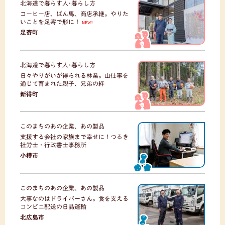
北海道で暮らす人･暮らし方
コーヒー店、ばん馬、商店承継。やりた
いことを足寄で形に！
NEW!
足寄町
北海道で暮らす人･暮らし方
日々やりがいが得られる林業。山仕事を
通じて育まれた親子、兄弟の絆
新得町
このまちのあの企業、あの製品
支援する会社の家族まで幸せに！つるき
社労士・行政書士事務所
小樽市
このまちのあの企業、あの製品
大事なのはドライバーさん。食を支える
コンビニ配送の日晶運輸
北広島市