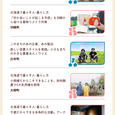
北海道で暮らす人･暮らし方
「何か良いことが起こる予感」を羽幌か
ら届ける着物リメイク作家
羽幌町
このまちのあの企業、あの製品
新しい営農スタイルを実践。小さなまち
の大きな農業法人ノウリエ
比布町
北海道で暮らす人･暮らし方
小規模だからこそできることを。放牧酪
農で5大乳用種を飼育
大樹町
北海道で暮らす人･暮らし方
千歳だからできる多角的な活動。アーテ