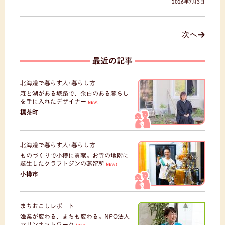
2026年7月3日
次へ
最近の記事
北海道で暮らす人･暮らし方
森と湖がある塘路で、余白のある暮らし
を手に入れたデザイナー
NEW!
標茶町
北海道で暮らす人･暮らし方
ものづくりで小樽に貢献。お寺の地階に
誕生したクラフトジンの蒸留所
NEW!
小樽市
まちおこしレポート
漁業が変わる、まちも変わる。NPO法人
マリンネットワーク