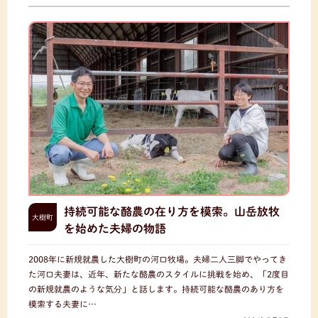
持続可能な酪農の在り方を模索。山岳放牧
大樹町
を始めた夫婦の物語
2008年に新規就農した大樹町の河口牧場。夫婦二人三脚でやってき
た河口夫妻は、近年、新たな酪農のスタイルに挑戦を始め、「2度目
の新規就農のような気分」と話します。持続可能な酪農のあり方を
模索する夫妻に…