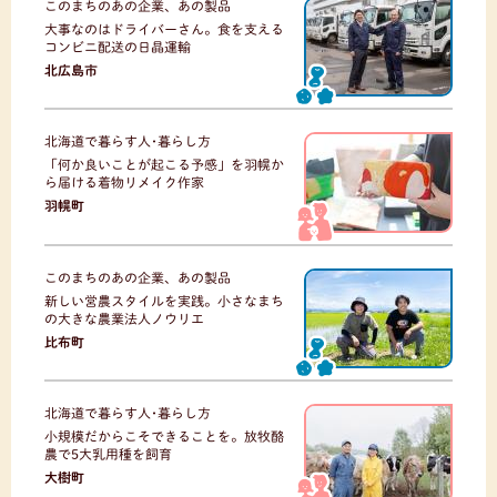
このまちのあの企業、あの製品
大事なのはドライバーさん。食を支える
コンビニ配送の日晶運輸
北広島市
北海道で暮らす人･暮らし方
「何か良いことが起こる予感」を羽幌か
ら届ける着物リメイク作家
羽幌町
このまちのあの企業、あの製品
新しい営農スタイルを実践。小さなまち
の大きな農業法人ノウリエ
比布町
北海道で暮らす人･暮らし方
小規模だからこそできることを。放牧酪
農で5大乳用種を飼育
大樹町