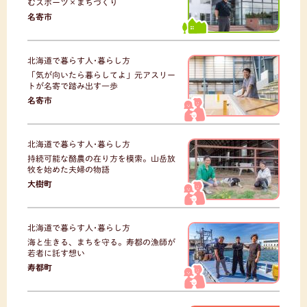
むスポーツ×まちづくり
名寄市
北海道で暮らす人･暮らし方
「気が向いたら暮らしてよ」元アスリー
トが名寄で踏み出す一歩
名寄市
北海道で暮らす人･暮らし方
持続可能な酪農の在り方を模索。山岳放
牧を始めた夫婦の物語
大樹町
北海道で暮らす人･暮らし方
海と生きる、まちを守る。寿都の漁師が
若者に託す想い
寿都町