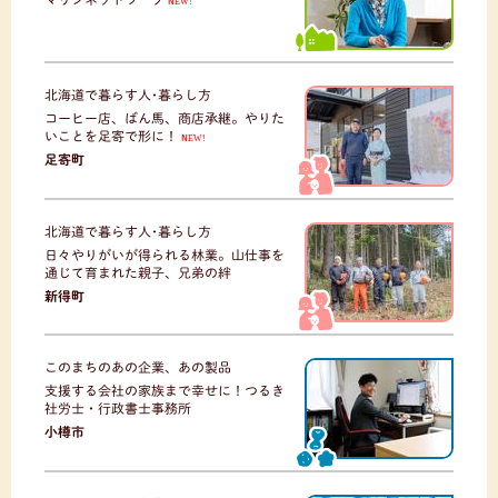
NEW!
北海道で暮らす人･暮らし方
コーヒー店、ばん馬、商店承継。やりた
いことを足寄で形に！
NEW!
足寄町
北海道で暮らす人･暮らし方
日々やりがいが得られる林業。山仕事を
通じて育まれた親子、兄弟の絆
新得町
このまちのあの企業、あの製品
支援する会社の家族まで幸せに！つるき
社労士・行政書士事務所
小樽市