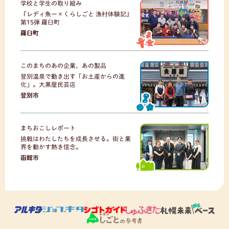
学校と学生の取り組み
『レディ魚ー×くらしごと 漁村体験記』
第15弾 羅臼町
羅臼町
このまちのあの企業、あの製品
登別温泉で動き出す「お土産からの進
化」。大黒屋民芸店
登別市
まちおこしレポート
挑戦はわたしたちを成長させる。街と業
界を動かす熱き信念。
函館市