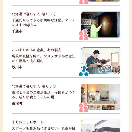
北海道で暮らす人･暮らし方
千歳だからできる多角的な活動。アーテ
ィスト Nojiさん
千歳市
このまちのあの企業、あの製品
馬具の真髄を胸に。ソメスサドルが空知
から世界へ挑む理由
砂川市
北海道で暮らす人･暮らし方
長沼と千葉の二拠点生活。移住者がつく
る、新たな食とくらしの場
長沼町
まちおこしレポート
スポーツを贅沢品にさせない。名寄が挑