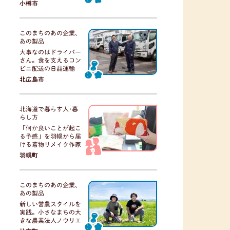
小樽市
このまちのあの企業、
あの製品
大事なのはドライバー
さん。食を支えるコン
ビニ配送の日晶運輸
北広島市
北海道で暮らす人･暮
らし方
「何か良いことが起こ
る予感」を羽幌から届
ける着物リメイク作家
羽幌町
このまちのあの企業、
あの製品
新しい営農スタイルを
実践。小さなまちの大
きな農業法人ノウリエ