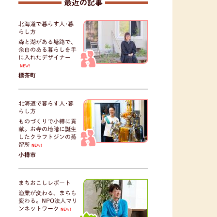
最近の記事
北海道で暮らす人･暮
らし方
森と湖がある塘路で、
余白のある暮らしを手
に入れたデザイナー
NEW!
標茶町
北海道で暮らす人･暮
らし方
ものづくりで小樽に貢
献。お寺の地階に誕生
したクラフトジンの蒸
留所
NEW!
小樽市
まちおこしレポート
漁業が変わる、まちも
変わる。NPO法人マリ
ンネットワーク
NEW!