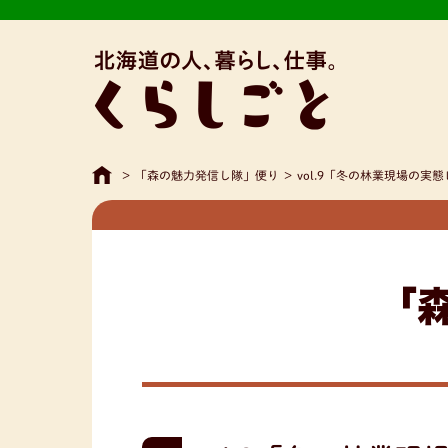
>
「森の魅力発信し隊」便り
>
vol.9「冬の林業現場の実
「