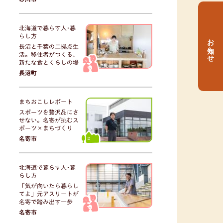
北海道で暮らす人･暮
らし方
お知らせ
長沼と千葉の二拠点生
活。移住者がつくる、
新たな食とくらしの場
長沼町
まちおこしレポート
スポーツを贅沢品にさ
せない。名寄が挑むス
ポーツ×まちづくり
名寄市
北海道で暮らす人･暮
らし方
「気が向いたら暮らし
てよ」元アスリートが
名寄で踏み出す一歩
名寄市