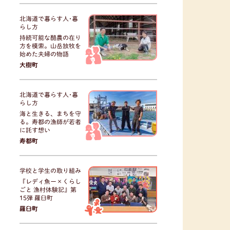
北海道で暮らす人･暮
らし方
持続可能な酪農の在り
方を模索。山岳放牧を
始めた夫婦の物語
大樹町
北海道で暮らす人･暮
らし方
海と生きる、まちを守
る。寿都の漁師が若者
に託す想い
寿都町
学校と学生の取り組み
『レディ魚ー×くらし
ごと 漁村体験記』第
15弾 羅臼町
羅臼町