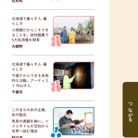
比布町
北海道で暮らす人･暮
らし方
小規模だからこそでき
ることを。放牧酪農で
5大乳用種を飼育
大樹町
北海道で暮らす人･暮
らし方
千歳だからできる多角
的な活動。アーティス
ト Nojiさん
千歳市
つながる
このまちのあの企業、
あの製品
馬具の真髄を胸に。ソ
メスサドルが空知から
世界へ挑む理由
砂川市