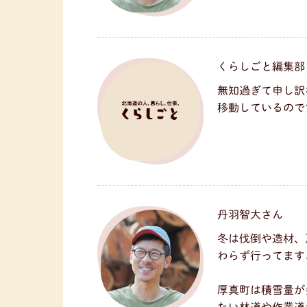
くらしごと編集部
無知過ぎて申し訳
移動しているので
丹羽智大さん
冬は伐倒や造材、
わらず行ってます
厚真町は積雪量が
たい林道や作業道