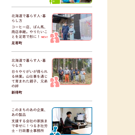
北海道で暮らす人･暮
らし方
コーヒー店、ばん馬、
商店承継。やりたいこ
とを足寄で形に！
NEW!
足寄町
北海道で暮らす人･暮
らし方
日々やりがいが得られ
る林業。山仕事を通じ
て育まれた親子、兄弟
の絆
新得町
このまちのあの企業、
あの製品
支援する会社の家族ま
で幸せに！つるき社労
士・行政書士事務所