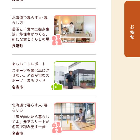
北海道で暮らす人･暮
らし方
お知らせ
長沼と千葉の二拠点生
活。移住者がつくる、
新たな食とくらしの場
長沼町
まちおこしレポート
スポーツを贅沢品にさ
せない。名寄が挑むス
ポーツ×まちづくり
名寄市
北海道で暮らす人･暮
らし方
「気が向いたら暮らし
てよ」元アスリートが
名寄で踏み出す一歩
名寄市