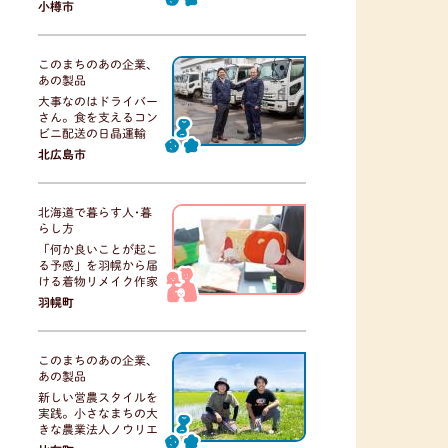
小樽市
このまちのあの企業、
あの製品
大事なのはドライバー
さん。食を支えるコン
ビニ配送の日晶運輸
北広島市
北海道で暮らす人･暮
らし方
「何か良いことが起こ
る予感」を羽幌から届
ける着物リメイク作家
羽幌町
このまちのあの企業、
あの製品
新しい営農スタイルを
実践。小さなまちの大
きな農業法人ノウリエ