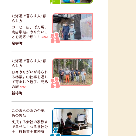
北海道で暮らす人･暮
らし方
コーヒー店、ばん馬、
商店承継。やりたいこ
とを足寄で形に！
NEW!
足寄町
北海道で暮らす人･暮
らし方
日々やりがいが得られ
る林業。山仕事を通じ
て育まれた親子、兄弟
の絆
NEW!
新得町
このまちのあの企業、
あの製品
支援する会社の家族ま
で幸せに！つるき社労
士・行政書士事務所