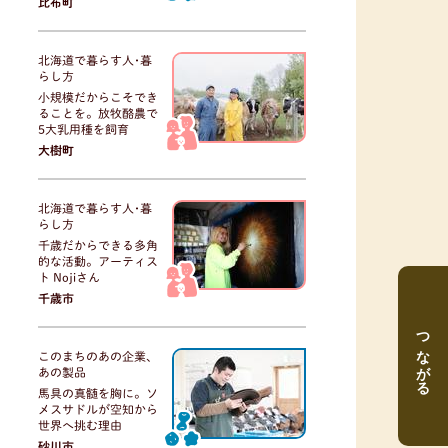
比布町
北海道で暮らす人･暮
らし方
小規模だからこそでき
ることを。放牧酪農で
5大乳用種を飼育
大樹町
北海道で暮らす人･暮
らし方
千歳だからできる多角
的な活動。アーティス
ト Nojiさん
千歳市
つながる
このまちのあの企業、
あの製品
馬具の真髄を胸に。ソ
メスサドルが空知から
世界へ挑む理由
砂川市