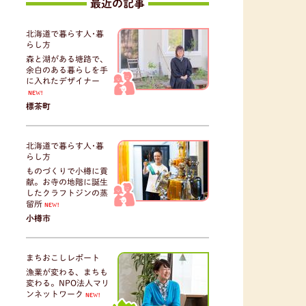
最近の記事
北海道で暮らす人･暮
らし方
森と湖がある塘路で、
余白のある暮らしを手
に入れたデザイナー
NEW!
標茶町
北海道で暮らす人･暮
らし方
ものづくりで小樽に貢
献。お寺の地階に誕生
したクラフトジンの蒸
留所
NEW!
小樽市
まちおこしレポート
漁業が変わる、まちも
変わる。NPO法人マリ
ンネットワーク
NEW!