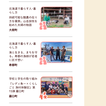
北海道で暮らす人･暮
らし方
持続可能な酪農の在り
方を模索。山岳放牧を
始めた夫婦の物語
大樹町
北海道で暮らす人･暮
らし方
海と生きる、まちを守
る。寿都の漁師が若者
に託す想い
寿都町
学校と学生の取り組み
『レディ魚ー×くらし
ごと 漁村体験記』第
15弾 羅臼町
羅臼町