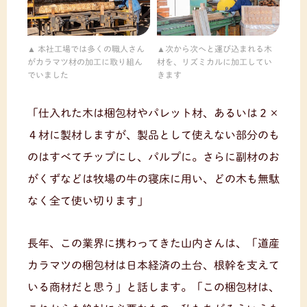
本社工場では多くの職人さん
次から次へと運び込まれる木
がカラマツ材の加工に取り組ん
材を、リズミカルに加工してい
でいました
きます
「仕入れた木は梱包材やパレット材、あるいは２×
４材に製材しますが、製品として使えない部分のも
のはすべてチップにし、パルプに。さらに副材のお
がくずなどは牧場の牛の寝床に用い、どの木も無駄
なく全て使い切ります」
長年、この業界に携わってきた山内さんは、「道産
カラマツの梱包材は日本経済の土台、根幹を支えて
いる商材だと思う」と話します。「この梱包材は、