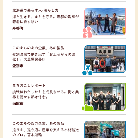
北海道で暮らす人･暮らし方
海と生きる、まちを守る。寿都の漁師が
若者に託す想い
寿都町
このまちのあの企業、あの製品
登別温泉で動き出す「お土産からの進
化」。大黒屋民芸店
登別市
まちおこしレポート
挑戦はわたしたちを成長させる。街と業
界を動かす熱き信念。
函館市
このまちのあの企業、あの製品
違う山、違う道。産業を支える木材輸送
のプロ。宮本運輸