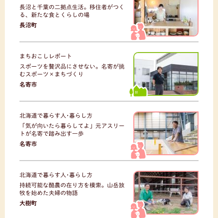
長沼と千葉の二拠点生活。移住者がつく
る、新たな食とくらしの場
長沼町
まちおこしレポート
スポーツを贅沢品にさせない。名寄が挑
むスポーツ×まちづくり
名寄市
北海道で暮らす人･暮らし方
「気が向いたら暮らしてよ」元アスリー
トが名寄で踏み出す一歩
名寄市
北海道で暮らす人･暮らし方
持続可能な酪農の在り方を模索。山岳放
牧を始めた夫婦の物語
大樹町