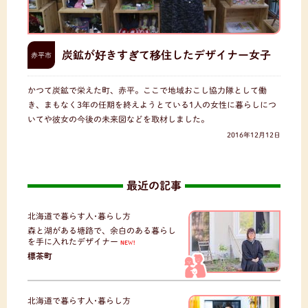
炭鉱が好きすぎて移住したデザイナー女子
赤平市
かつて炭鉱で栄えた町、赤平。ここで地域おこし協力隊として働
き、まもなく3年の任期を終えようとている1人の女性に暮らしにつ
いてや彼女の今後の未来図などを取材しました。
2016年12月12日
最近の記事
北海道で暮らす人･暮らし方
森と湖がある塘路で、余白のある暮らし
を手に入れたデザイナー
NEW!
標茶町
北海道で暮らす人･暮らし方