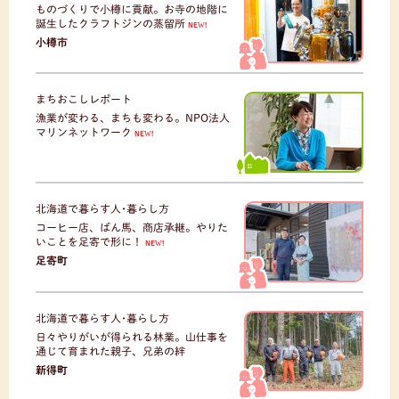
ものづくりで小樽に貢献。お寺の地階に
誕生したクラフトジンの蒸留所
NEW!
小樽市
まちおこしレポート
漁業が変わる、まちも変わる。NPO法人
マリンネットワーク
NEW!
北海道で暮らす人･暮らし方
コーヒー店、ばん馬、商店承継。やりた
いことを足寄で形に！
NEW!
足寄町
北海道で暮らす人･暮らし方
日々やりがいが得られる林業。山仕事を
通じて育まれた親子、兄弟の絆
新得町