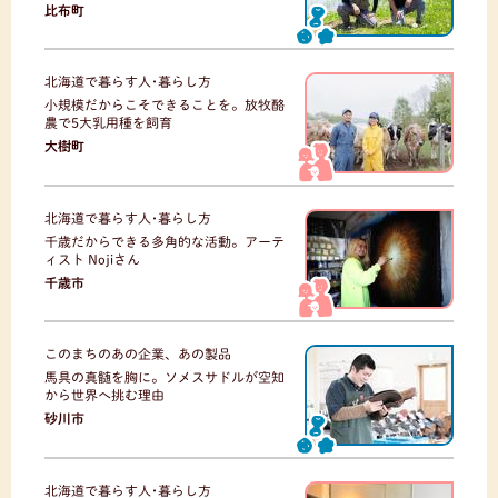
比布町
北海道で暮らす人･暮らし方
小規模だからこそできることを。放牧酪
農で5大乳用種を飼育
大樹町
北海道で暮らす人･暮らし方
千歳だからできる多角的な活動。アーテ
ィスト Nojiさん
千歳市
このまちのあの企業、あの製品
馬具の真髄を胸に。ソメスサドルが空知
から世界へ挑む理由
砂川市
北海道で暮らす人･暮らし方