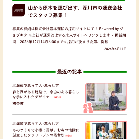
山から原木を運び出す、深川市の運送会社
深川市
でスタッフ募集！
募集の詳細は株式会社宮本運輸の採用サイトにて！ Powered by ジ
ョブキタ ※当社が運営管理する求人サイトへリンクします ＜掲載期
間：2026年12月14日6:00まで＞採用が決まり次第、掲載…
2026年6月11日
最近の記事
北海道で暮らす人･暮らし方
森と湖がある塘路で、余白のある暮らし
を手に入れたデザイナー
NEW!
標茶町
北海道で暮らす人･暮らし方
ものづくりで小樽に貢献。お寺の地階に
誕生したクラフトジンの蒸留所
NEW!