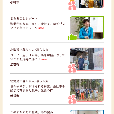
小樽市
まちおこしレポート
漁業が変わる、まちも変わる。NPO法人
マリンネットワーク
NEW!
北海道で暮らす人･暮らし方
コーヒー店、ばん馬、商店承継。やりた
いことを足寄で形に！
NEW!
足寄町
北海道で暮らす人･暮らし方
日々やりがいが得られる林業。山仕事を
通じて育まれた親子、兄弟の絆
新得町
このまちのあの企業、あの製品