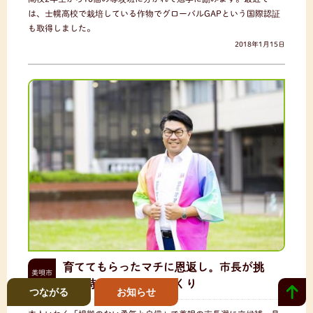
は、士幌高校で栽培している作物でグローバルGAPという国際認証
も取得しました。
2018年1月15日
育ててもらったマチに恩返し。市長が挑
美唄市
む、持続可能なまちづくり
つながる
お知らせ