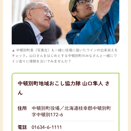
中頓別町長（写真左）も一緒に役場に届いたワインの出来栄えを
チェック。山口さんをはじめとする中頓別町のみなさんと一緒にワ
イン造りに情熱を注いでみませんか？
中頓別町地域おこし協力隊 山口隼人 さ
ん
住所
中頓別町役場／北海道枝幸郡中頓別町
字中頓別172-6
電話
01634-6-1111