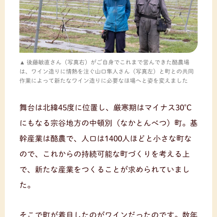
後藤敏直さん（写真右）がご自身でこれまで営んできた酪農場
は、ワイン造りに情熱を注ぐ山口隼人さん（写真左）と町との共同
作業によって新たなワイン造りに必要なほ場へと姿を変えました
舞台は北緯45度に位置し、厳寒期はマイナス30℃
にもなる宗谷地方の中頓別（なかとんべつ）町。基
幹産業は酪農で、人口は1400人ほどと小さな町な
ので、これからの持続可能な町づくりを考える上
で、新たな産業をつくることが求められていまし
た。
そこで町が着目したのがワインだったのです。数年