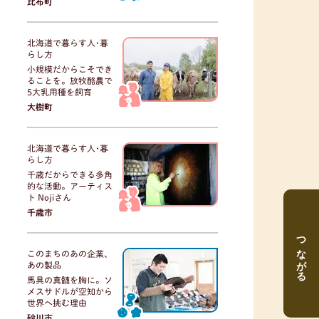
比布町
北海道で暮らす人･暮
らし方
小規模だからこそでき
ることを。放牧酪農で
5大乳用種を飼育
大樹町
北海道で暮らす人･暮
らし方
千歳だからできる多角
的な活動。アーティス
ト Nojiさん
千歳市
つながる
このまちのあの企業、
あの製品
馬具の真髄を胸に。ソ
メスサドルが空知から
世界へ挑む理由
砂川市