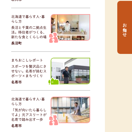
北海道で暮らす人･暮
らし方
お知らせ
長沼と千葉の二拠点生
活。移住者がつくる、
新たな食とくらしの場
長沼町
まちおこしレポート
スポーツを贅沢品にさ
せない。名寄が挑むス
ポーツ×まちづくり
名寄市
北海道で暮らす人･暮
らし方
「気が向いたら暮らし
てよ」元アスリートが
名寄で踏み出す一歩
名寄市