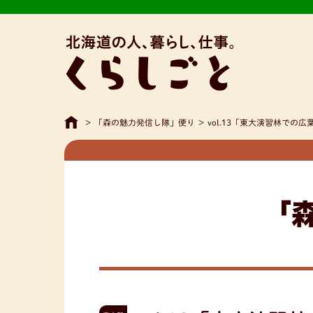
>
「森の魅力発信し隊」便り
>
vol.13「東大演習林での
「