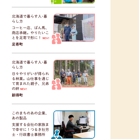
北海道で暮らす人･暮
らし方
コーヒー店、ばん馬、
商店承継。やりたいこ
とを足寄で形に！
NEW!
足寄町
北海道で暮らす人･暮
らし方
日々やりがいが得られ
る林業。山仕事を通じ
て育まれた親子、兄弟
の絆
NEW!
新得町
このまちのあの企業、
あの製品
支援する会社の家族ま
で幸せに！つるき社労
士・行政書士事務所