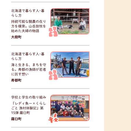
北海道で暮らす人･暮
らし方
持続可能な酪農の在り
方を模索。山岳放牧を
始めた夫婦の物語
大樹町
北海道で暮らす人･暮
らし方
海と生きる、まちを守
る。寿都の漁師が若者
に託す想い
寿都町
学校と学生の取り組み
『レディ魚ー×くらし
ごと 漁村体験記』第
15弾 羅臼町
羅臼町