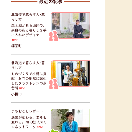
最近の記事
北海道で暮らす人･暮
らし方
森と湖がある塘路で、
余白のある暮らしを手
に入れたデザイナー
NEW!
標茶町
北海道で暮らす人･暮
らし方
ものづくりで小樽に貢
献。お寺の地階に誕生
したクラフトジンの蒸
留所
NEW!
小樽市
まちおこしレポート
漁業が変わる、まちも
変わる。NPO法人マリ
ンネットワーク
NEW!