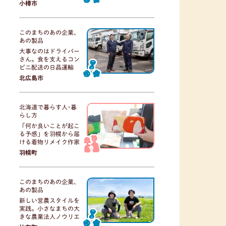
小樽市
このまちのあの企業、
あの製品
大事なのはドライバー
さん。食を支えるコン
ビニ配送の日晶運輸
北広島市
北海道で暮らす人･暮
らし方
「何か良いことが起こ
る予感」を羽幌から届
ける着物リメイク作家
羽幌町
このまちのあの企業、
あの製品
新しい営農スタイルを
実践。小さなまちの大
きな農業法人ノウリエ