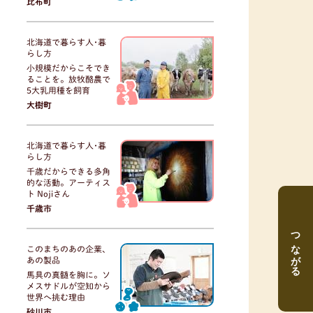
比布町
北海道で暮らす人･暮
らし方
小規模だからこそでき
ることを。放牧酪農で
5大乳用種を飼育
大樹町
北海道で暮らす人･暮
らし方
千歳だからできる多角
的な活動。アーティス
ト Nojiさん
千歳市
つながる
このまちのあの企業、
あの製品
馬具の真髄を胸に。ソ
メスサドルが空知から
世界へ挑む理由
砂川市