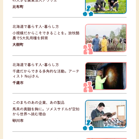
の大きな農業法人ノウリエ
比布町
北海道で暮らす人･暮らし方
小規模だからこそできることを。放牧酪
農で5大乳用種を飼育
大樹町
北海道で暮らす人･暮らし方
千歳だからできる多角的な活動。アーテ
ィスト Nojiさん
千歳市
このまちのあの企業、あの製品
馬具の真髄を胸に。ソメスサドルが空知
から世界へ挑む理由
砂川市