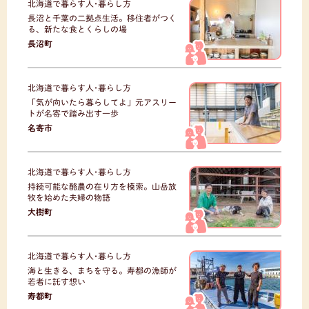
北海道で暮らす人･暮らし方
長沼と千葉の二拠点生活。移住者がつく
る、新たな食とくらしの場
長沼町
北海道で暮らす人･暮らし方
「気が向いたら暮らしてよ」元アスリー
トが名寄で踏み出す一歩
名寄市
北海道で暮らす人･暮らし方
持続可能な酪農の在り方を模索。山岳放
牧を始めた夫婦の物語
大樹町
北海道で暮らす人･暮らし方
海と生きる、まちを守る。寿都の漁師が
若者に託す想い
寿都町