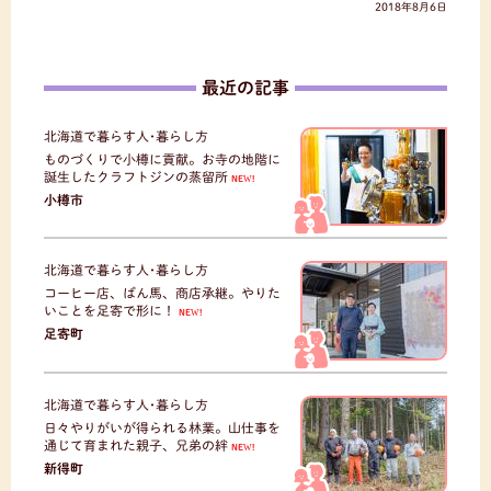
2018年8月6日
最近の記事
北海道で暮らす人･暮らし方
ものづくりで小樽に貢献。お寺の地階に
誕生したクラフトジンの蒸留所
NEW!
小樽市
北海道で暮らす人･暮らし方
コーヒー店、ばん馬、商店承継。やりた
いことを足寄で形に！
NEW!
足寄町
北海道で暮らす人･暮らし方
日々やりがいが得られる林業。山仕事を
通じて育まれた親子、兄弟の絆
NEW!
新得町