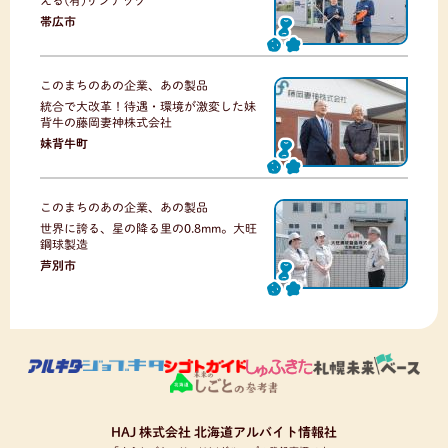
える(有)サンテック
帯広市
このまちのあの企業、あの製品
統合で大改革！待遇・環境が激変した妹
背牛の藤岡妻神株式会社
妹背牛町
このまちのあの企業、あの製品
世界に誇る、星の降る里の0.8mm。大旺
鋼球製造
芦別市
HAJ 株式会社 北海道アルバイト情報社