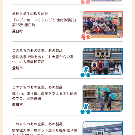
学校と学生の取り組み
『レディ魚ー×くらしごと 漁村体験記』
第15弾 羅臼町
羅臼町
このまちのあの企業、あの製品
登別温泉で動き出す「お土産からの進
化」。大黒屋民芸店
登別市
このまちのあの企業、あの製品
違う山、違う道。産業を支える木材輸送
のプロ。宮本運輸
深川市
このまちのあの企業、あの製品
需要拡大中！ロボット芝刈り機を取り揃