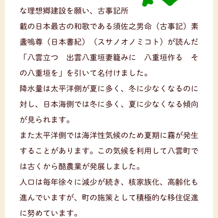
な理想郷建設を願い、古事記所
載の日本最古の和歌である須佐之男命（古事記）素
盞嗚尊（日本書紀）（スサノオノミコト）が読んだ
「八雲立つ 出雲八重垣妻籠みに 八重垣作る そ
の八重垣を」を引いて名付けました。
降水量は太平洋側が夏に多く、冬に少なくなるのに
対し、日本海側では冬に多く、夏に少なくなる傾向
が見られます。
また太平洋側では海洋性気候のため夏期に霧が発生
することがあります。この気候を利用して八雲町で
は古くから酪農業が発展しました。
人口は毎年徐々に減少が続き、核家族化、高齢化も
進んでいますが、町の施策として積極的な移住促進
に努めています。