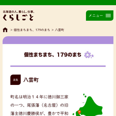
メニュー
>
個性まちまち、179のまち
>
八雲町
個性まちまち、179のまち
八雲町
渡島
町名は明治１４年に徳川御三家
の一つ、尾張藩（名古屋）の旧
藩主徳川慶勝侯が、豊かで平和