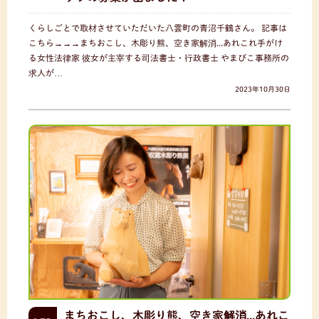
くらしごとで取材させていただいた八雲町の青沼千鶴さん。 記事は
こちら→→→まちおこし、木彫り熊、空き家解消...あれこれ手がけ
る女性法律家 彼女が主宰する司法書士・行政書士 やまびこ事務所の
求人が…
2023年10月30日
まちおこし、木彫り熊、空き家解消...あれこ