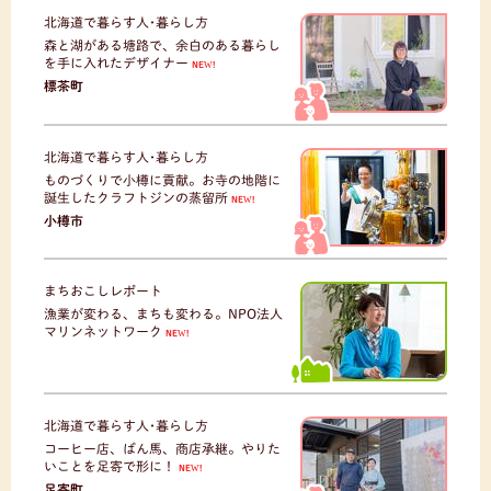
北海道で暮らす人･暮らし方
森と湖がある塘路で、余白のある暮らし
を手に入れたデザイナー
NEW!
標茶町
北海道で暮らす人･暮らし方
ものづくりで小樽に貢献。お寺の地階に
誕生したクラフトジンの蒸留所
NEW!
小樽市
まちおこしレポート
漁業が変わる、まちも変わる。NPO法人
マリンネットワーク
NEW!
北海道で暮らす人･暮らし方
コーヒー店、ばん馬、商店承継。やりた
いことを足寄で形に！
NEW!
足寄町