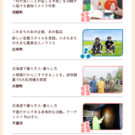
「何か良いことが起こる予感」を羽幌か
ら届ける着物リメイク作家
羽幌町
このまちのあの企業、あの製品
新しい営農スタイルを実践。小さなまち
の大きな農業法人ノウリエ
比布町
北海道で暮らす人･暮らし方
小規模だからこそできることを。放牧酪
農で5大乳用種を飼育
大樹町
北海道で暮らす人･暮らし方
千歳だからできる多角的な活動。アーテ
ィスト Nojiさん
千歳市