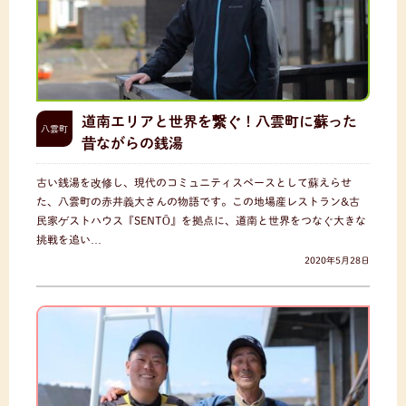
道南エリアと世界を繋ぐ！八雲町に蘇った
八雲町
昔ながらの銭湯
古い銭湯を改修し、現代のコミュニティスペースとして蘇えらせ
た、八雲町の赤井義大さんの物語です。この地場産レストラン&古
民家ゲストハウス『SENTŌ』を拠点に、道南と世界をつなぐ大きな
挑戦を追い…
2020年5月28日