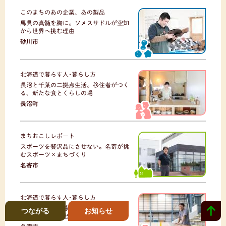
このまちのあの企業、あの製品
馬具の真髄を胸に。ソメスサドルが空知
から世界へ挑む理由
砂川市
北海道で暮らす人･暮らし方
長沼と千葉の二拠点生活。移住者がつく
る、新たな食とくらしの場
長沼町
まちおこしレポート
スポーツを贅沢品にさせない。名寄が挑
むスポーツ×まちづくり
名寄市
北海道で暮らす人･暮らし方
「気が向いたら暮らしてよ」元アスリー
つながる
お知らせ
トが名寄で踏み出す一歩