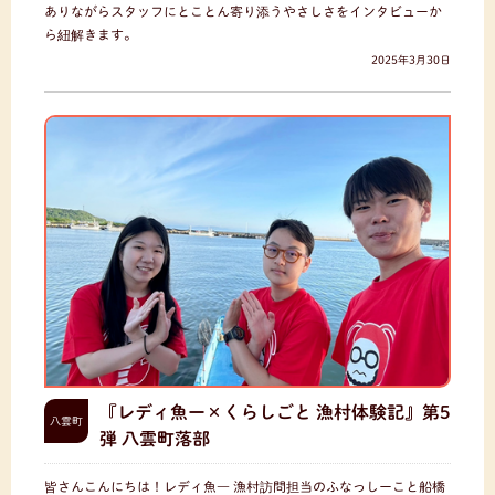
ありながらスタッフにとことん寄り添うやさしさをインタビューか
ら紐解きます。
2025年3月30日
『レディ魚ー×くらしごと 漁村体験記』第5
八雲町
弾 八雲町落部
皆さんこんにちは！レディ魚― 漁村訪問担当のふなっしーこと船橋