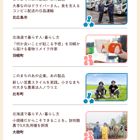
大事なのはドライバーさん。食を支える
コンビニ配送の日晶運輸
北広島市
北海道で暮らす人･暮らし方
「何か良いことが起こる予感」を羽幌か
ら届ける着物リメイク作家
羽幌町
このまちのあの企業、あの製品
新しい営農スタイルを実践。小さなまち
の大きな農業法人ノウリエ
比布町
北海道で暮らす人･暮らし方
小規模だからこそできることを。放牧酪
農で5大乳用種を飼育
大樹町