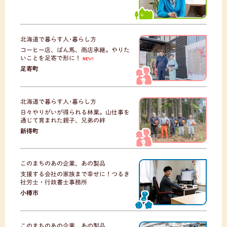
北海道で暮らす人･暮らし方
コーヒー店、ばん馬、商店承継。やりた
いことを足寄で形に！
NEW!
足寄町
北海道で暮らす人･暮らし方
日々やりがいが得られる林業。山仕事を
通じて育まれた親子、兄弟の絆
新得町
このまちのあの企業、あの製品
支援する会社の家族まで幸せに！つるき
社労士・行政書士事務所
小樽市
このまちのあの企業、あの製品