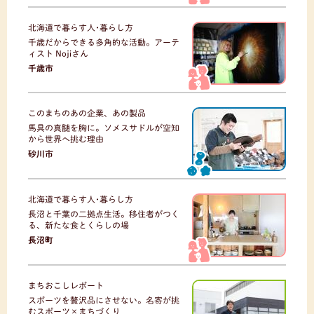
北海道で暮らす人･暮らし方
千歳だからできる多角的な活動。アーテ
ィスト Nojiさん
千歳市
このまちのあの企業、あの製品
馬具の真髄を胸に。ソメスサドルが空知
から世界へ挑む理由
砂川市
北海道で暮らす人･暮らし方
長沼と千葉の二拠点生活。移住者がつく
る、新たな食とくらしの場
長沼町
まちおこしレポート
スポーツを贅沢品にさせない。名寄が挑
むスポーツ×まちづくり