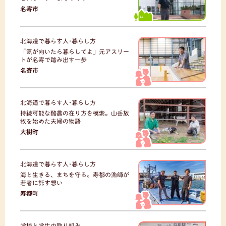
名寄市
北海道で暮らす人･暮らし方
「気が向いたら暮らしてよ」元アスリー
トが名寄で踏み出す一歩
名寄市
北海道で暮らす人･暮らし方
持続可能な酪農の在り方を模索。山岳放
牧を始めた夫婦の物語
大樹町
北海道で暮らす人･暮らし方
海と生きる、まちを守る。寿都の漁師が
若者に託す想い
寿都町
学校と学生の取り組み