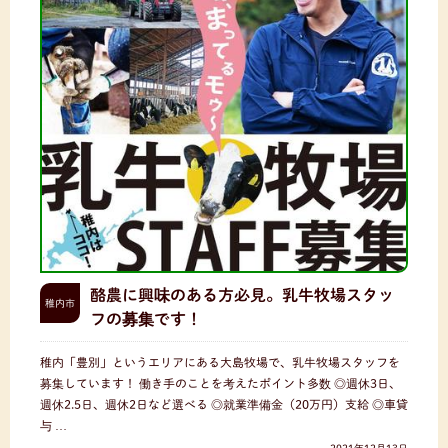
酪農に興味のある方必見。乳牛牧場スタッ
稚内市
フの募集です！
稚内「豊別」というエリアにある大島牧場で、乳牛牧場スタッフを
募集しています！ 働き手のことを考えたポイント多数 ◎週休3日、
週休2.5日、週休2日など選べる ◎就業準備金（20万円）支給 ◎車貸
与 …