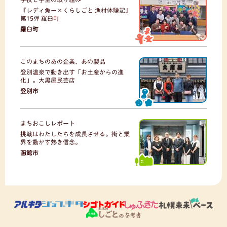
『レディ魚ー×くらしごと 漁村体験記』
第15弾 羅臼町
羅臼町
このまちのあの企業、あの製品
登別温泉で動き出す「お土産からの進
化」。大黒屋民芸店
登別市
まちおこしレポート
挑戦はわたしたちを成長させる。街と業
界を動かす熱き信念。
函館市