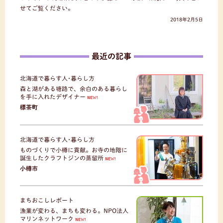
せてご覧ください。
2018年2月5日
最近の記事
北海道で暮らす人･暮らし方
森と湖がある塘路で、余白のある暮らし
を手に入れたデザイナー
NEW!
標茶町
北海道で暮らす人･暮らし方
ものづくりで小樽に貢献。お寺の地階に
誕生したクラフトジンの蒸留所
NEW!
小樽市
まちおこしレポート
漁業が変わる、まちも変わる。NPO法人
マリンネットワーク
NEW!