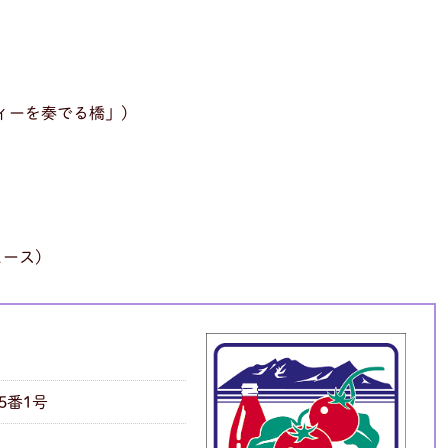
ィーを奏でる橋」)
ュース)
5番1号