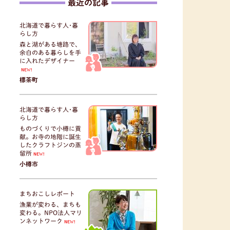
最近の記事
北海道で暮らす人･暮
らし方
森と湖がある塘路で、
余白のある暮らしを手
に入れたデザイナー
NEW!
標茶町
北海道で暮らす人･暮
らし方
ものづくりで小樽に貢
献。お寺の地階に誕生
したクラフトジンの蒸
留所
NEW!
小樽市
まちおこしレポート
漁業が変わる、まちも
変わる。NPO法人マリ
ンネットワーク
NEW!