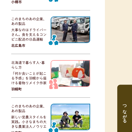
小樽市
このまちのあの企業、
あの製品
大事なのはドライバー
さん。食を支えるコン
ビニ配送の日晶運輸
北広島市
北海道で暮らす人･暮
らし方
「何か良いことが起こ
る予感」を羽幌から届
ける着物リメイク作家
羽幌町
つながる
このまちのあの企業、
あの製品
新しい営農スタイルを
実践。小さなまちの大
きな農業法人ノウリエ