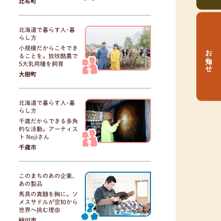
比布町
北海道で暮らす人･暮
らし方
お知らせ
小規模だからこそでき
ることを。放牧酪農で
5大乳用種を飼育
大樹町
北海道で暮らす人･暮
らし方
千歳だからできる多角
的な活動。アーティス
ト Nojiさん
千歳市
このまちのあの企業、
あの製品
馬具の真髄を胸に。ソ
メスサドルが空知から
世界へ挑む理由
砂川市