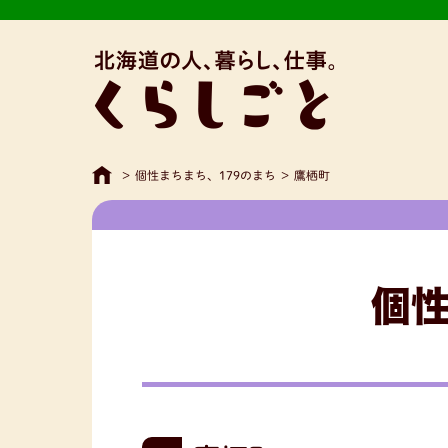
>
個性まちまち、179のまち
>
鷹栖町
個性