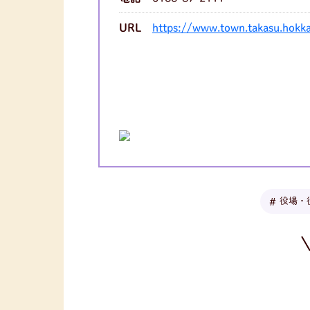
URL
https://www.town.takasu.hokka
役場・