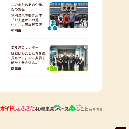
このまちのあの企業、
あの製品
登別温泉で動き出す
「お土産からの進
化」。大黒屋民芸店
登別市
まちおこしレポート
挑戦はわたしたちを成
長させる。街と業界を
動かす熱き信念。
函館市