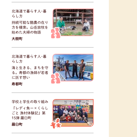
北海道で暮らす人･暮
らし方
持続可能な酪農の在り
方を模索。山岳放牧を
始めた夫婦の物語
大樹町
北海道で暮らす人･暮
らし方
海と生きる、まちを守
る。寿都の漁師が若者
に託す想い
寿都町
学校と学生の取り組み
『レディ魚ー×くらし
ごと 漁村体験記』第
15弾 羅臼町
羅臼町