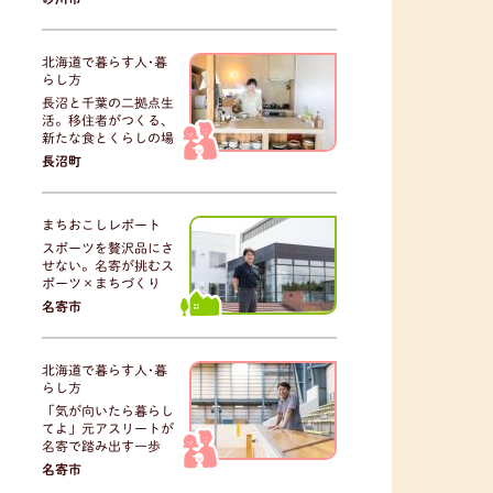
北海道で暮らす人･暮
らし方
長沼と千葉の二拠点生
活。移住者がつくる、
新たな食とくらしの場
長沼町
まちおこしレポート
スポーツを贅沢品にさ
せない。名寄が挑むス
ポーツ×まちづくり
名寄市
北海道で暮らす人･暮
らし方
「気が向いたら暮らし
てよ」元アスリートが
名寄で踏み出す一歩
名寄市