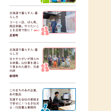
北海道で暮らす人･暮
らし方
コーヒー店、ばん馬、
商店承継。やりたいこ
とを足寄で形に！
NEW!
足寄町
北海道で暮らす人･暮
らし方
日々やりがいが得られ
る林業。山仕事を通じ
て育まれた親子、兄弟
の絆
新得町
このまちのあの企業、
あの製品
支援する会社の家族ま
で幸せに！つるき社労
士・行政書士事務所