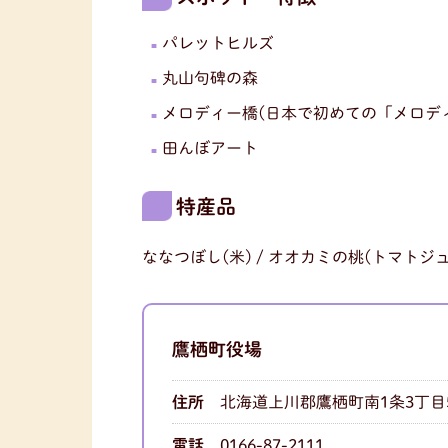
パレットヒルズ
丸山句碑の森
メロディー橋(日本で初めての「メロデ
田んぼアート
特産品
ななつぼし(米) / オオカミの桃(トマトジ
鷹栖町役場
住所
北海道上川郡鷹栖町南1条3丁目
電話
0166-87-2111