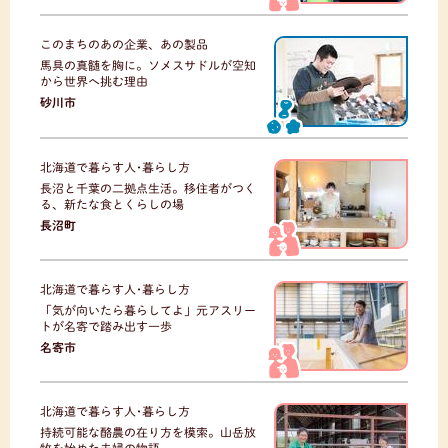
このまちのあの企業、あの製品
馬具の真髄を胸に。ソメスサドルが空知
から世界へ挑む理由
砂川市
北海道で暮らす人･暮らし方
長沼と千葉の二拠点生活。移住者がつく
る、新たな食とくらしの場
長沼町
北海道で暮らす人･暮らし方
「気が向いたら暮らしてよ」元アスリー
トが名寄で踏み出す一歩
名寄市
北海道で暮らす人･暮らし方
持続可能な酪農の在り方を模索。山岳放