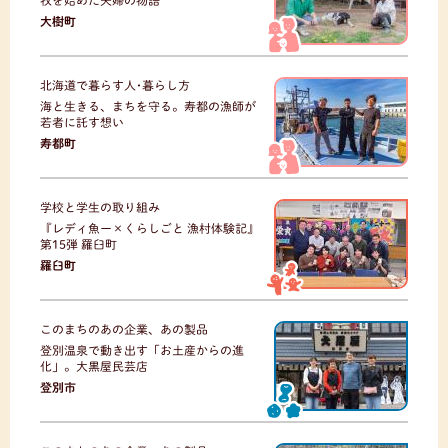
牧を始めた夫婦の物語
大樹町
北海道で暮らす人･暮らし方
海と生きる、まちを守る。寿都の漁師が
若者に託す想い
寿都町
学校と学生の取り組み
『レディ魚ー×くらしごと 漁村体験記』
第15弾 羅臼町
羅臼町
このまちのあの企業、あの製品
登別温泉で動き出す「お土産からの進
化」。大黒屋民芸店
登別市