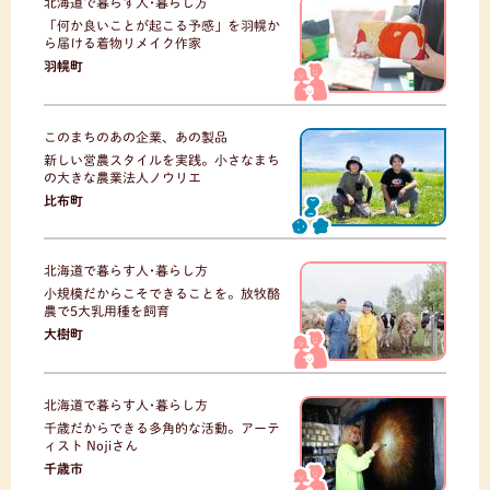
北海道で暮らす人･暮らし方
「何か良いことが起こる予感」を羽幌か
ら届ける着物リメイク作家
羽幌町
このまちのあの企業、あの製品
新しい営農スタイルを実践。小さなまち
の大きな農業法人ノウリエ
比布町
北海道で暮らす人･暮らし方
小規模だからこそできることを。放牧酪
農で5大乳用種を飼育
大樹町
北海道で暮らす人･暮らし方
千歳だからできる多角的な活動。アーテ
ィスト Nojiさん
千歳市