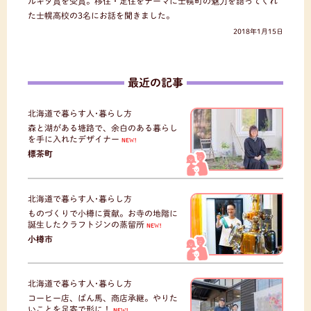
ルキタ賞を受賞。移住・定住をテーマに士幌町の魅力を語ってくれ
た士幌高校の3名にお話を聞きました。
2018年1月15日
最近の記事
北海道で暮らす人･暮らし方
森と湖がある塘路で、余白のある暮らし
を手に入れたデザイナー
NEW!
標茶町
北海道で暮らす人･暮らし方
ものづくりで小樽に貢献。お寺の地階に
誕生したクラフトジンの蒸留所
NEW!
小樽市
北海道で暮らす人･暮らし方
コーヒー店、ばん馬、商店承継。やりた
いことを足寄で形に！
NEW!