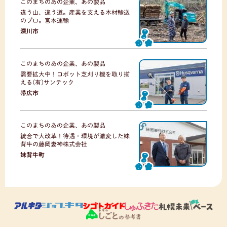
このまちのあの企業、あの製品
違う山、違う道。産業を支える木材輸送
のプロ。宮本運輸
深川市
このまちのあの企業、あの製品
需要拡大中！ロボット芝刈り機を取り揃
える(有)サンテック
帯広市
このまちのあの企業、あの製品
統合で大改革！待遇・環境が激変した妹
背牛の藤岡妻神株式会社
妹背牛町