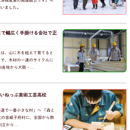
三津橋産業の関連組合です。今
伺いました。
まで幅広く手掛ける会社で正
社は、山に木を植えて育てると
まで、木材の一連のサイクルに
内各地から大阪・…
いねっぷ美術工芸高校
道で一番小さな村」へ 「森と
北の音威子府村に、全国から熱
創立から…