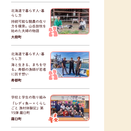
北海道で暮らす人･暮
らし方
持続可能な酪農の在り
方を模索。山岳放牧を
始めた夫婦の物語
大樹町
北海道で暮らす人･暮
らし方
海と生きる、まちを守
る。寿都の漁師が若者
に託す想い
寿都町
学校と学生の取り組み
『レディ魚ー×くらし
ごと 漁村体験記』第
15弾 羅臼町
羅臼町