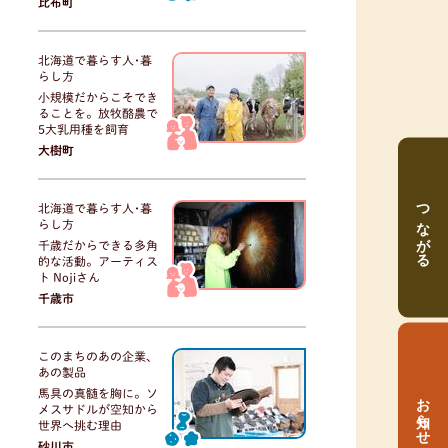
比布町
北海道で暮らす人･暮
らし方
小規模だからこそでき
ることを。放牧酪農で
5大乳用種を飼育
大樹町
つながる
北海道で暮らす人･暮
らし方
千歳だからできる多角
的な活動。アーティス
ト Nojiさん
千歳市
このまちのあの企業、
あの製品
馬具の真髄を胸に。ソ
お知らせ
メスサドルが空知から
世界へ挑む理由
砂川市