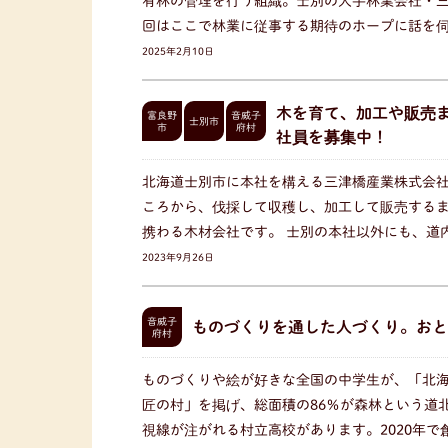
有林の管理を行う組織。士別の大手林業会社・
回はここで林業に従事する期待のホープに話を
2025年2月10日
木を育て、加工や販売
富良野
音威子
士別市
市
府村
社員を募集中！
北海道士別市に本社を構える三津橋産業株式会
ころから、伐採して収穫し、加工して販売する
携わる木材会社です。 士別の本社以外にも、道
2023年9月26日
音威子
ものづくりを通した人づくり。おと
府村
ものづくりや絵が好きな全国の中学生が、「北海
匠の村」を掲げ、総面積の86％が森林という道
視線が注がれる村立高校があります。2020年で