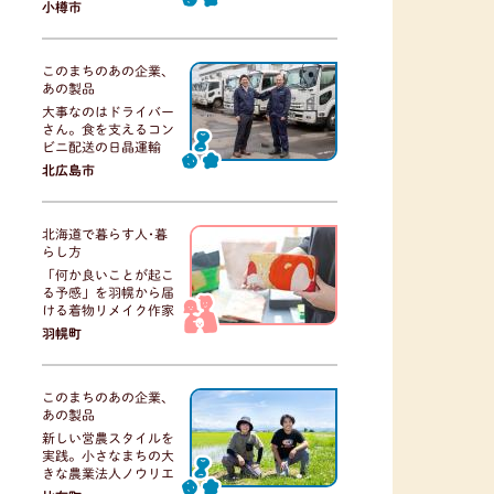
小樽市
このまちのあの企業、
あの製品
大事なのはドライバー
さん。食を支えるコン
ビニ配送の日晶運輸
北広島市
北海道で暮らす人･暮
らし方
「何か良いことが起こ
る予感」を羽幌から届
ける着物リメイク作家
羽幌町
このまちのあの企業、
あの製品
新しい営農スタイルを
実践。小さなまちの大
きな農業法人ノウリエ