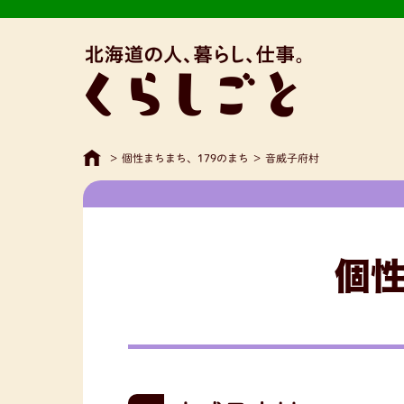
>
個性まちまち、179のまち
>
音威子府村
個性