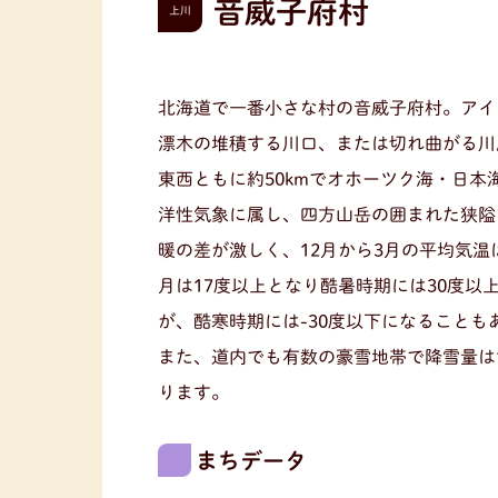
音威子府村
上川
北海道で一番小さな村の音威子府村。アイ
漂木の堆積する川口、または切れ曲がる川
東西ともに約50kmでオホーツク海・日本
洋性気象に属し、四方山岳の囲まれた狭隘
暖の差が激しく、12月から3月の平均気温は
月は17度以上となり酷暑時期には30度以
が、酷寒時期には-30度以下になることも
また、道内でも有数の豪雪地帯で降雪量は
ります。
まちデータ