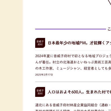
音威子
日本最年少の地域PM。才能輝くア
府村
2024年夏に音威子府村で初となる地域プロジ
んが着任。村立の北海道おといねっぷ美術工芸
の木工作家、ミュージシャン、経営者としても
2025年2月17日
音威子
人口はおよそ600人。生まれた村
府村
道北にある音威子府村林産企業協同組合（通称