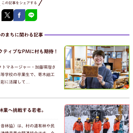
この記事をシェアする
このまちに関わる記事
クティブなPMに村も期待！
ェクトマネージャー・加藤瑛瑠さ
高等学校の卒業生で、寄木細工
多彩に活躍して…
で林業へ挑戦する若者。
・音林協）は、村の道有林や民