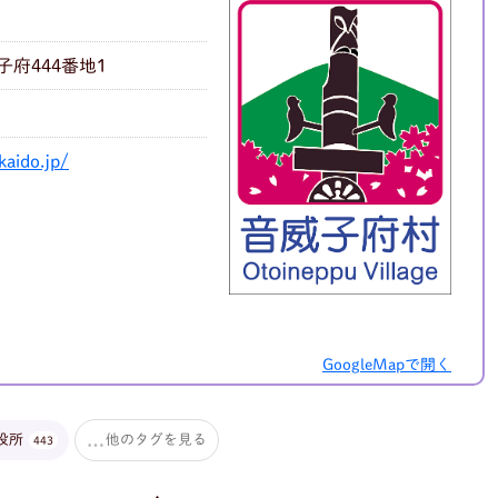
府444番地1
kaido.jp/
GoogleMapで開く
役所
他のタグを見る
443