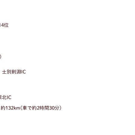
4位
分）
士別剣淵IC
北IC
32km(車で約2時間30分)