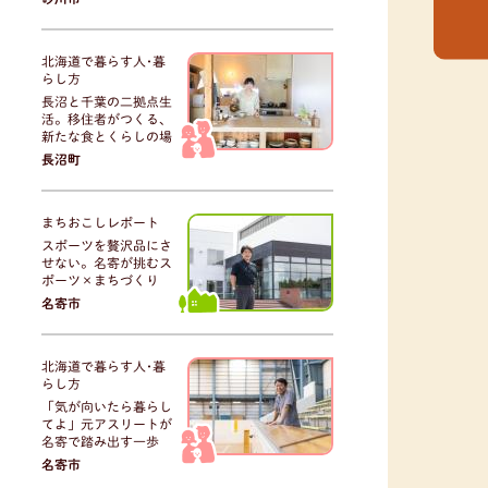
北海道で暮らす人･暮
らし方
長沼と千葉の二拠点生
活。移住者がつくる、
新たな食とくらしの場
長沼町
まちおこしレポート
スポーツを贅沢品にさ
せない。名寄が挑むス
ポーツ×まちづくり
名寄市
北海道で暮らす人･暮
らし方
「気が向いたら暮らし
てよ」元アスリートが
名寄で踏み出す一歩
名寄市