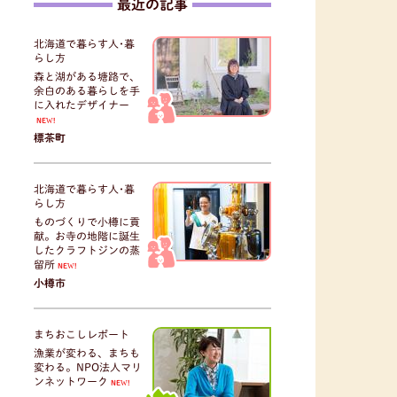
最近の記事
北海道で暮らす人･暮
らし方
森と湖がある塘路で、
余白のある暮らしを手
に入れたデザイナー
NEW!
標茶町
北海道で暮らす人･暮
らし方
ものづくりで小樽に貢
献。お寺の地階に誕生
したクラフトジンの蒸
留所
NEW!
小樽市
まちおこしレポート
漁業が変わる、まちも
変わる。NPO法人マリ
ンネットワーク
NEW!