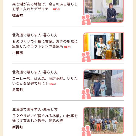
森と湖がある塘路で、余白のある暮らし
を手に入れたデザイナー
NEW!
標茶町
北海道で暮らす人･暮らし方
ものづくりで小樽に貢献。お寺の地階に
誕生したクラフトジンの蒸留所
NEW!
小樽市
北海道で暮らす人･暮らし方
コーヒー店、ばん馬、商店承継。やりた
いことを足寄で形に！
NEW!
足寄町
北海道で暮らす人･暮らし方
日々やりがいが得られる林業。山仕事を
通じて育まれた親子、兄弟の絆
新得町