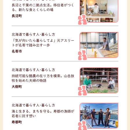
長沼と千葉の二拠点生活。移住者がつく
る、新たな食とくらしの場
長沼町
北海道で暮らす人･暮らし方
「気が向いたら暮らしてよ」元アスリー
トが名寄で踏み出す一歩
名寄市
北海道で暮らす人･暮らし方
持続可能な酪農の在り方を模索。山岳放
牧を始めた夫婦の物語
大樹町
北海道で暮らす人･暮らし方
海と生きる、まちを守る。寿都の漁師が
若者に託す想い
寿都町