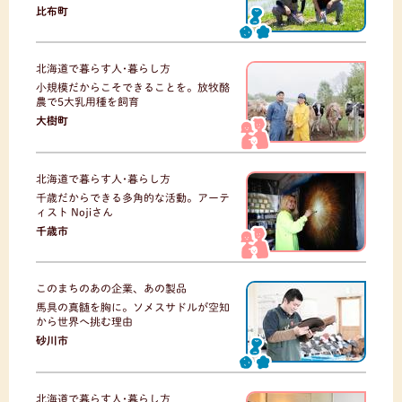
比布町
北海道で暮らす人･暮らし方
小規模だからこそできることを。放牧酪
農で5大乳用種を飼育
大樹町
北海道で暮らす人･暮らし方
千歳だからできる多角的な活動。アーテ
ィスト Nojiさん
千歳市
このまちのあの企業、あの製品
馬具の真髄を胸に。ソメスサドルが空知
から世界へ挑む理由
砂川市
北海道で暮らす人･暮らし方