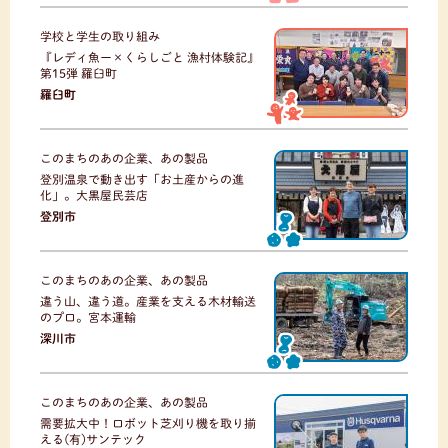
学校と学生の取り組み
『レディ魚ー×くらしごと 漁村体験記』
第15弾 羅臼町
羅臼町
このまちのあの企業、あの製品
登別温泉で動き出す「お土産からの進
化」。大黒屋民芸店
登別市
このまちのあの企業、あの製品
違う山、違う道。産業を支える木材輸送
のプロ。宮本運輸
深川市
このまちのあの企業、あの製品
需要拡大中！ロボット芝刈り機を取り揃
える(有)サンテック