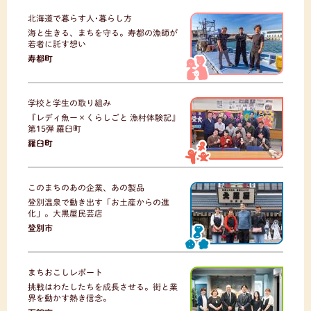
北海道で暮らす人･暮らし方
海と生きる、まちを守る。寿都の漁師が
若者に託す想い
寿都町
学校と学生の取り組み
『レディ魚ー×くらしごと 漁村体験記』
第15弾 羅臼町
羅臼町
このまちのあの企業、あの製品
登別温泉で動き出す「お土産からの進
化」。大黒屋民芸店
登別市
まちおこしレポート
挑戦はわたしたちを成長させる。街と業
界を動かす熱き信念。