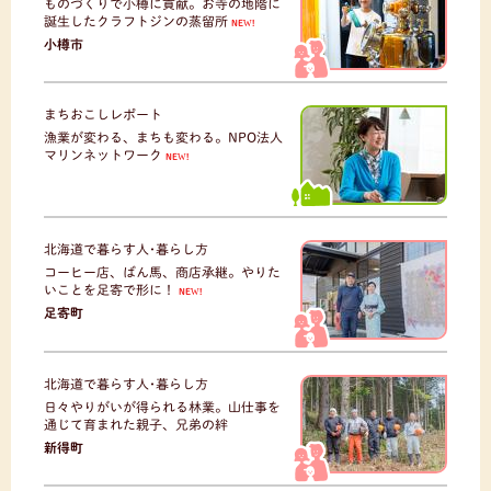
ものづくりで小樽に貢献。お寺の地階に
誕生したクラフトジンの蒸留所
NEW!
小樽市
まちおこしレポート
漁業が変わる、まちも変わる。NPO法人
マリンネットワーク
NEW!
北海道で暮らす人･暮らし方
コーヒー店、ばん馬、商店承継。やりた
いことを足寄で形に！
NEW!
足寄町
北海道で暮らす人･暮らし方
日々やりがいが得られる林業。山仕事を
通じて育まれた親子、兄弟の絆
新得町