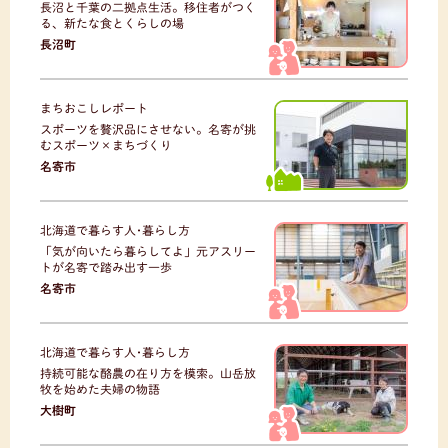
長沼と千葉の二拠点生活。移住者がつく
る、新たな食とくらしの場
長沼町
まちおこしレポート
スポーツを贅沢品にさせない。名寄が挑
むスポーツ×まちづくり
名寄市
北海道で暮らす人･暮らし方
「気が向いたら暮らしてよ」元アスリー
トが名寄で踏み出す一歩
名寄市
北海道で暮らす人･暮らし方
持続可能な酪農の在り方を模索。山岳放
牧を始めた夫婦の物語
大樹町