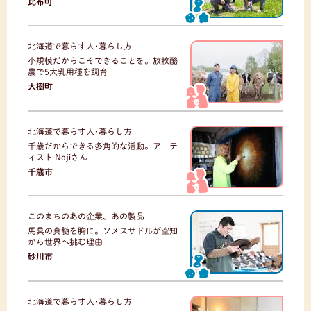
比布町
北海道で暮らす人･暮らし方
小規模だからこそできることを。放牧酪
農で5大乳用種を飼育
大樹町
北海道で暮らす人･暮らし方
千歳だからできる多角的な活動。アーテ
ィスト Nojiさん
千歳市
このまちのあの企業、あの製品
馬具の真髄を胸に。ソメスサドルが空知
から世界へ挑む理由
砂川市
北海道で暮らす人･暮らし方