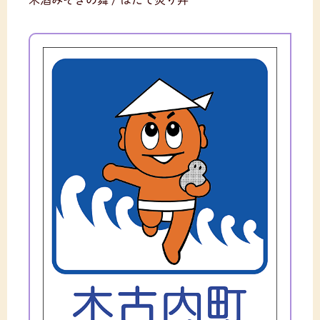
米酒みそぎの舞 / ほたて炙り丼