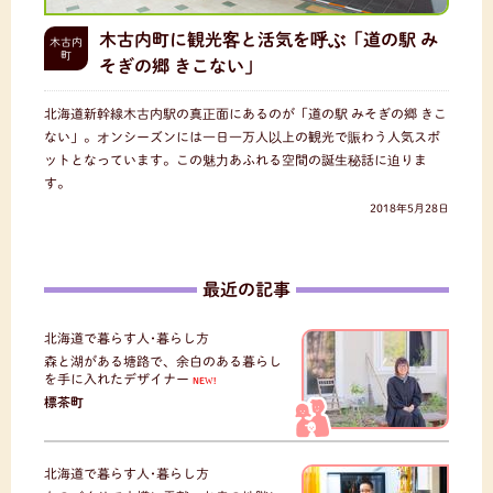
木古内町に観光客と活気を呼ぶ「道の駅 み
木古内
町
そぎの郷 きこない」
北海道新幹線木古内駅の真正面にあるのが「道の駅 みそぎの郷 きこ
ない」。オンシーズンには一日一万人以上の観光で賑わう人気スポ
ットとなっています。この魅力あふれる空間の誕生秘話に迫りま
す。
2018年5月28日
最近の記事
北海道で暮らす人･暮らし方
森と湖がある塘路で、余白のある暮らし
を手に入れたデザイナー
NEW!
標茶町
北海道で暮らす人･暮らし方