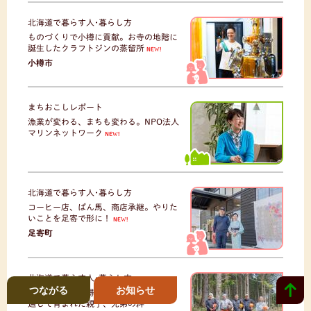
北海道で暮らす人･暮らし方
ものづくりで小樽に貢献。お寺の地階に
誕生したクラフトジンの蒸留所
NEW!
小樽市
まちおこしレポート
漁業が変わる、まちも変わる。NPO法人
マリンネットワーク
NEW!
北海道で暮らす人･暮らし方
コーヒー店、ばん馬、商店承継。やりた
いことを足寄で形に！
NEW!
足寄町
北海道で暮らす人･暮らし方
つながる
お知らせ
日々やりがいが得られる林業。山仕事を
通じて育まれた親子、兄弟の絆