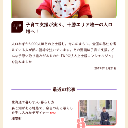
子育て支援が実り、十勝エリア唯一の人口
上士幌
町
増へ！
人口わずか5,000人ほどの上士幌町。今このまちに、全国の移住を考
えている人が熱い視線を注いでいます。その要因は子育て支援。ど
んな手厚い取り組みがあるのか「NPO法人上士幌コンシェルジュ」
を訪ねました…
2017年12月21日
最近の記事
北海道で暮らす人･暮らし方
森と湖がある塘路で、余白のある暮らし
を手に入れたデザイナー
NEW!
標茶町