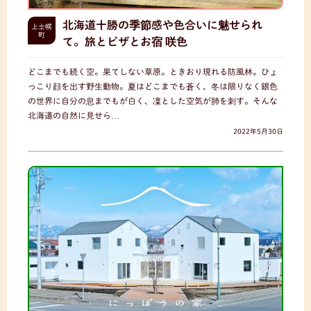
北海道十勝の季節感や色合いに魅せられ
上士幌
町
て。旅とピザとお宿 咲色
どこまでも続く空。果てしない草原。ときおり現れる防風林。ひょ
っこり顔を出す野生動物。夏はどこまでも蒼く、冬は限りなく銀色
の世界に自分の息までもが白く、凜とした空気が肺を刺す。そんな
北海道の自然に見せら…
2022年5月30日