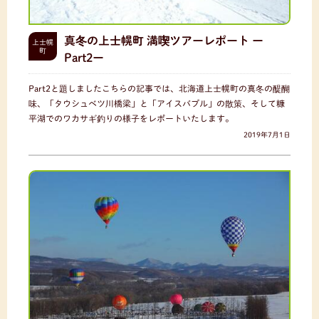
真冬の上士幌町 満喫ツアーレポート ー
上士幌
町
Part2ー
Part2と題しましたこちらの記事では、北海道上士幌町の真冬の醍醐
味、「タウシュベツ川橋梁」と「アイスバブル」の散策、そして糠
平湖でのワカサギ釣りの様子をレポートいたします。
2019年7月1日