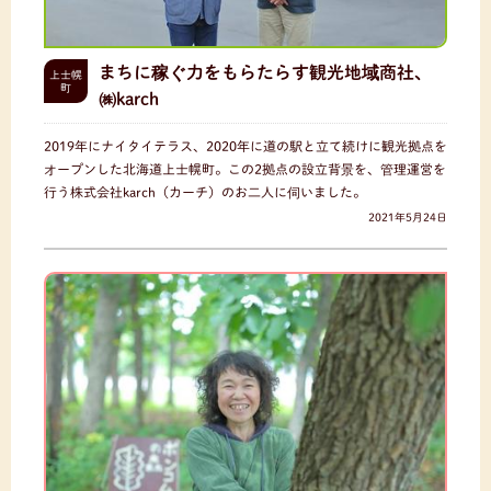
まちに稼ぐ力をもらたらす観光地域商社、
上士幌
町
㈱karch
2019年にナイタイテラス、2020年に道の駅と立て続けに観光拠点を
オープンした北海道上士幌町。この2拠点の設立背景を、管理運営を
行う株式会社karch（カーチ）のお二人に伺いました。
2021年5月24日