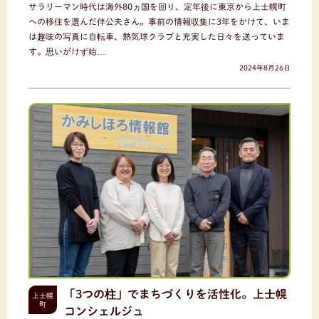
サラリーマン時代は海外80ヵ国を回り、定年後に東京から上士幌町
への移住を選んだ伴公夫さん。事前の情報収集に3年をかけて、いま
は趣味の写真に自転車、熱気球クラブと充実した日々を送っていま
す。思いがけず始…
2024年8月26日
「3つの柱」でまちづくりを活性化。上士幌
上士幌
町
コンシェルジュ