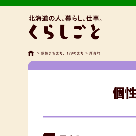
>
個性まちまち、179のまち
>
厚真町
個性