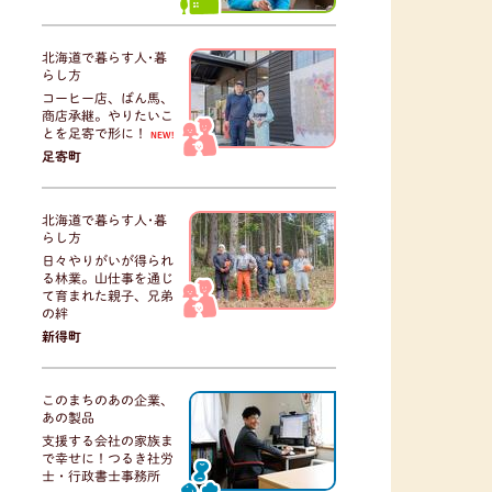
北海道で暮らす人･暮
らし方
コーヒー店、ばん馬、
商店承継。やりたいこ
とを足寄で形に！
NEW!
足寄町
北海道で暮らす人･暮
らし方
日々やりがいが得られ
る林業。山仕事を通じ
て育まれた親子、兄弟
の絆
新得町
このまちのあの企業、
あの製品
支援する会社の家族ま
で幸せに！つるき社労
士・行政書士事務所