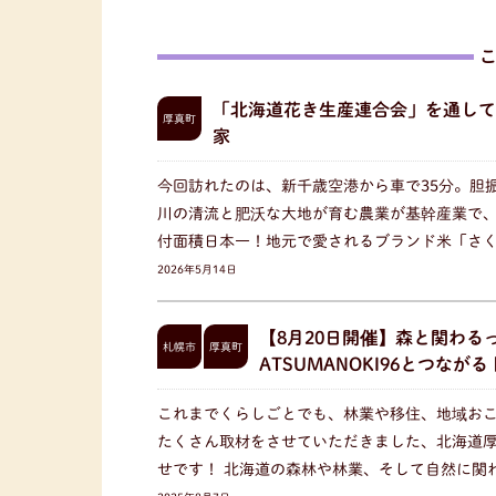
「北海道花き生産連合会」を通して
厚真町
家
今回訪れたのは、新千歳空港から車で35分。胆
川の清流と肥沃な大地が育む農業が基幹産業で
付面積日本一！地元で愛されるブランド米「さ
2026年5月14日
【8月20日開催】森と関わるっ
札幌市
厚真町
ATSUMANOKI96とつなが
これまでくらしごとでも、林業や移住、地域お
たくさん取材をさせていただきました、北海道
せです！ 北海道の森林や林業、そして自然に関