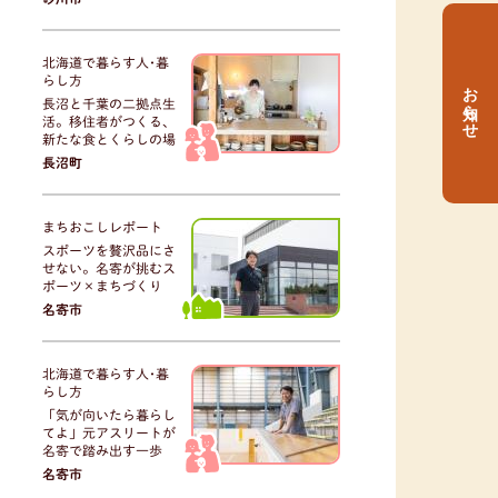
北海道で暮らす人･暮
らし方
お知らせ
長沼と千葉の二拠点生
活。移住者がつくる、
新たな食とくらしの場
長沼町
まちおこしレポート
スポーツを贅沢品にさ
せない。名寄が挑むス
ポーツ×まちづくり
名寄市
北海道で暮らす人･暮
らし方
「気が向いたら暮らし
てよ」元アスリートが
名寄で踏み出す一歩
名寄市