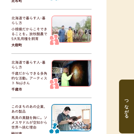
比布町
北海道で暮らす人･暮
らし方
小規模だからこそでき
ることを。放牧酪農で
5大乳用種を飼育
大樹町
北海道で暮らす人･暮
らし方
千歳だからできる多角
的な活動。アーティス
ト Nojiさん
千歳市
つながる
このまちのあの企業、
あの製品
馬具の真髄を胸に。ソ
メスサドルが空知から
世界へ挑む理由
砂川市