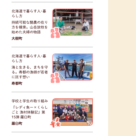
北海道で暮らす人･暮
らし方
持続可能な酪農の在り
方を模索。山岳放牧を
始めた夫婦の物語
大樹町
北海道で暮らす人･暮
らし方
海と生きる、まちを守
る。寿都の漁師が若者
に託す想い
寿都町
学校と学生の取り組み
『レディ魚ー×くらし
ごと 漁村体験記』第
15弾 羅臼町
羅臼町