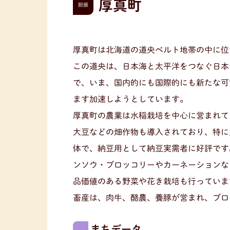
厚真町
胆振
厚真町は北海道の道央ベルト地帯の中に位
この道央は、日本海と太平洋をつなぐ日本
で、いま、国内的にも国際的にも新たな可
ます加速しようとしています。
厚真町の農業は水稲栽培を中心に営まれて
大豆などの畑作物も導入されており、特に
体で、納豆用として納豆実需者に好評です
ンソウ・ブロッコリーやカーネーションな
品価値のある野菜や花き栽培も行っていま
畜産は、肉牛、酪農、養豚が営まれ、ブロ
まちデータ