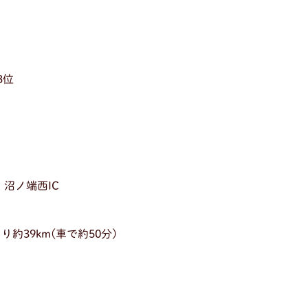
3位
）
沼ノ端西IC
39km(車で約50分)