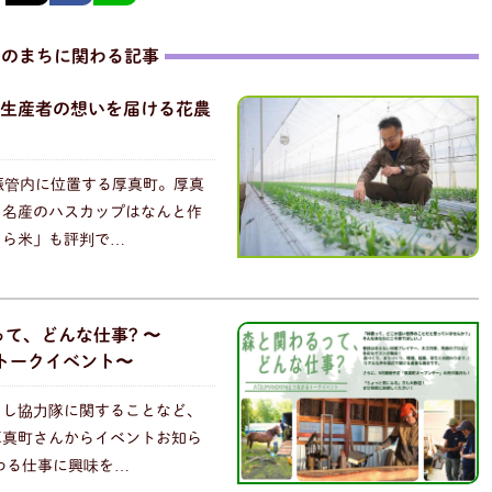
このまちに関わる記事
生産者の想いを届ける花農
振管内に位置する厚真町。厚真
、名産のハスカップはなんと作
くら米」も評判で…
て、どんな仕事? 〜
るトークイベント〜
こし協力隊に関することなど、
厚真町さんからイベントお知ら
わる仕事に興味を…