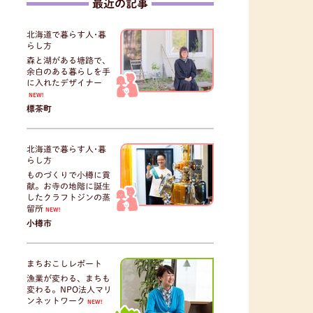
最近の記事
北海道で暮らす人･暮
らし方
森と湖がある塘路で、
余白のある暮らしを手
に入れたデザイナー
NEW!
標茶町
北海道で暮らす人･暮
らし方
ものづくりで小樽に貢
献。お寺の地階に誕生
したクラフトジンの蒸
留所
NEW!
小樽市
まちおこしレポート
漁業が変わる、まちも
変わる。NPO法人マリ
ンネットワーク
NEW!