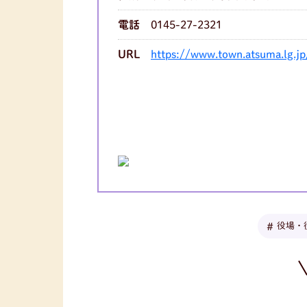
電話
0145-27-2321
URL
https://www.town.atsuma.lg.jp
役場・