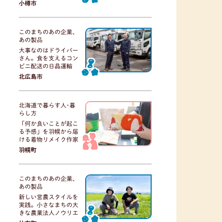
小樽市
このまちのあの企業、
あの製品
大事なのはドライバー
さん。食を支えるコン
ビニ配送の日晶運輸
北広島市
北海道で暮らす人･暮
らし方
「何か良いことが起こ
る予感」を羽幌から届
ける着物リメイク作家
羽幌町
このまちのあの企業、
あの製品
新しい営農スタイルを
実践。小さなまちの大
きな農業法人ノウリエ