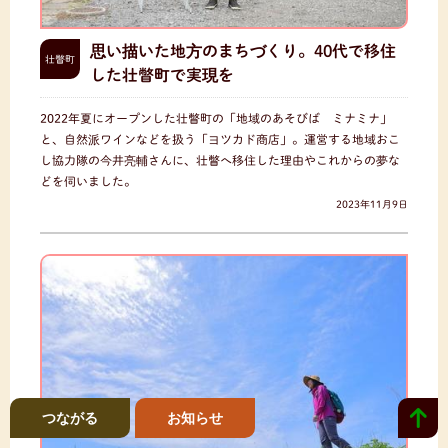
思い描いた地方のまちづくり。40代で移住
壮瞥町
した壮瞥町で実現を
2022年夏にオープンした壮瞥町の「地域のあそびば ミナミナ」
と、自然派ワインなどを扱う「ヨツカド商店」。運営する地域おこ
し協力隊の今井亮輔さんに、壮瞥へ移住した理由やこれからの夢な
どを伺いました。
2023年11月9日
つながる
お知らせ