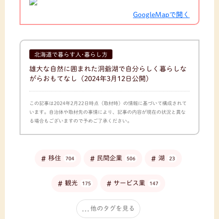
GoogleMapで開く
北海道で暮らす人･暮らし方
雄大な自然に囲まれた洞爺湖で自分らしく暮らしな
がらおもてなし
（2024年3月12日公開）
この記事は2024年2月22日時点（取材時）の情報に基づいて構成されて
います。自治体や取材先の事情により、記事の内容が現在の状況と異な
る場合もございますので予めご了承ください。
移住
民間企業
湖
704
506
23
観光
サービス業
175
147
他のタグを見る