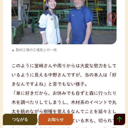
製材工場の工場長との一枚
このように室崎さんや周りからは大変な努力をして
いるように見える中野さんですが、当の本人は「好
きなんですよね」と苦でもない様子。
「単に好きだから、お休みでも自ずと森に行ったり
木を調べたりしてしまうし、木材系のイベントで丸
太を眺めながら樹種を覚えるなんてことを延々とし
つながる
お知らせ
ちゃいます（笑）。山に立っている木も、切られて