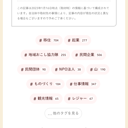
この記事は2023年1月16日時点（取材時）の情報に基づいて構成されて
います。自治体や取材先の事情により、記事の内容が現在の状況と異な
る場合もございますので予めご了承ください。
移住
起業
704
277
地域おこし協力隊
民間企業
255
506
民間団体
NPO法人
山
90
38
190
ものづくり
仕事情報
184
347
観光情報
レジャー
65
67
他のタグを見る