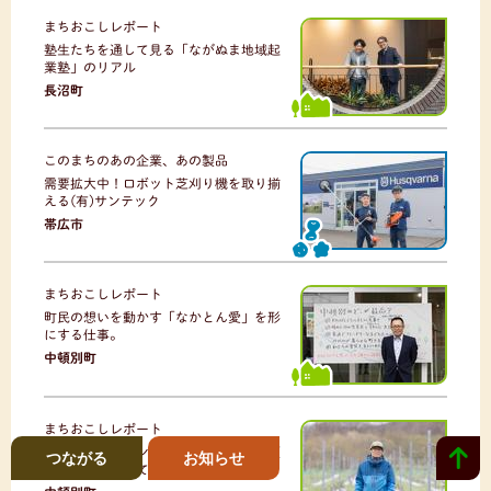
まちおこしレポート
塾生たちを通して見る「ながぬま地域起
業塾」のリアル
長沼町
このまちのあの企業、あの製品
需要拡大中！ロボット芝刈り機を取り揃
える(有)サンテック
帯広市
まちおこしレポート
町民の想いを動かす「なかとん愛」を形
にする仕事。
中頓別町
まちおこしレポート
日本最北のワインで文化まで醸す？中頓
つながる
お知らせ
別でブドウを育てる協力隊