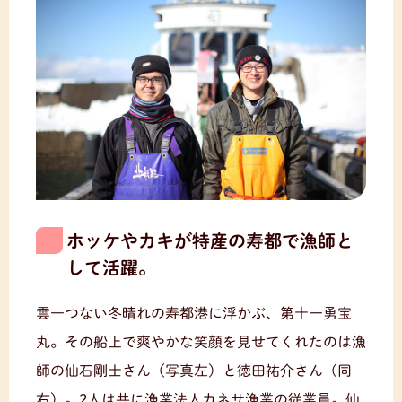
ホッケやカキが特産の寿都で漁師と
して活躍。
雲一つない冬晴れの寿都港に浮かぶ、第十一勇宝
丸。その船上で爽やかな笑顔を見せてくれたのは漁
師の仙石剛士さん（写真左）と徳田祐介さん（同
右）。2人は共に漁業法人カネサ漁業の従業員。仙