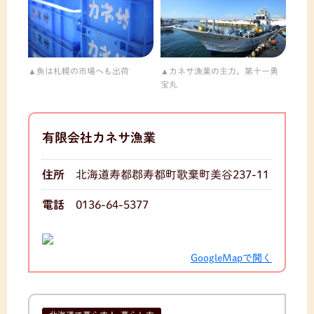
魚は札幌の市場へも出荷
カネサ漁業の主力、第十一勇
宝丸
有限会社カネサ漁業
住所
北海道寿都郡寿都町歌棄町美谷237-11
電話
0136-64-5377
GoogleMapで開く