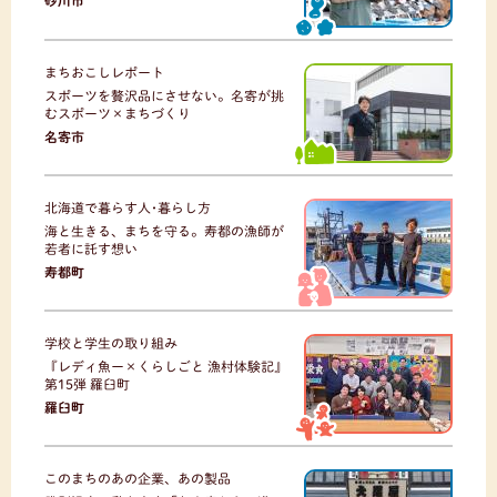
まちおこしレポート
スポーツを贅沢品にさせない。名寄が挑
むスポーツ×まちづくり
名寄市
北海道で暮らす人･暮らし方
海と生きる、まちを守る。寿都の漁師が
若者に託す想い
寿都町
学校と学生の取り組み
『レディ魚ー×くらしごと 漁村体験記』
第15弾 羅臼町
羅臼町
このまちのあの企業、あの製品