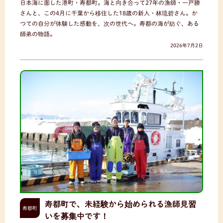
日本海に面した港町・寿都町。海と向き合って27年の漁師・一戸勝
さんと、この4月に千葉から移住した18歳の新人・林琉碧さん。か
つての自分が体験した感動を、次の世代へ。寿都の海が紡ぐ、ある
師弟の物語。
2026年7月2日
寿都町で、未経験から始められる漁師見習
寿都町
いを募集中です！