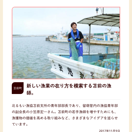
新しい漁業の在り方を模索する苫前の漁
苫前町
師。
北るもい漁協苫前支所の青年部部長であり、留萌管内の漁協青年部
の副会長の小笠原宏一さん。苫前町の若手漁師を増やすためにも、
漁獲物の価値を高める取り組みなど、さまざまなアイデアを巡らせ
ています。
2017年11月9日