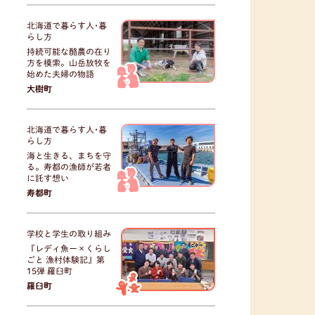
北海道で暮らす人･暮
らし方
持続可能な酪農の在り
方を模索。山岳放牧を
始めた夫婦の物語
大樹町
北海道で暮らす人･暮
らし方
海と生きる、まちを守
る。寿都の漁師が若者
に託す想い
寿都町
学校と学生の取り組み
『レディ魚ー×くらし
ごと 漁村体験記』第
15弾 羅臼町
羅臼町