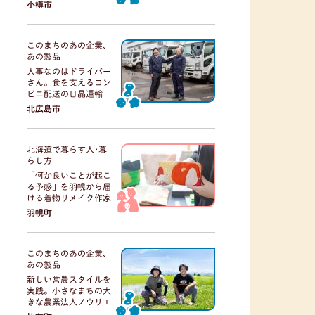
小樽市
このまちのあの企業、
あの製品
大事なのはドライバー
さん。食を支えるコン
ビニ配送の日晶運輸
北広島市
北海道で暮らす人･暮
らし方
「何か良いことが起こ
る予感」を羽幌から届
ける着物リメイク作家
羽幌町
このまちのあの企業、
あの製品
新しい営農スタイルを
実践。小さなまちの大
きな農業法人ノウリエ