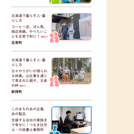
北海道で暮らす人･暮
らし方
コーヒー店、ばん馬、
商店承継。やりたいこ
とを足寄で形に！
NEW!
足寄町
北海道で暮らす人･暮
らし方
日々やりがいが得られ
る林業。山仕事を通じ
て育まれた親子、兄弟
の絆
NEW!
新得町
このまちのあの企業、
あの製品
支援する会社の家族ま
で幸せに！つるき社労
士・行政書士事務所