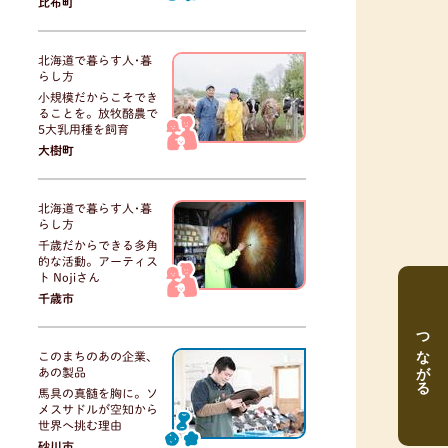
比布町
北海道で暮らす人･暮
らし方
小規模だからこそでき
ることを。放牧酪農で
5大乳用種を飼育
大樹町
北海道で暮らす人･暮
らし方
千歳だからできる多角
的な活動。アーティス
ト Nojiさん
千歳市
つながる
このまちのあの企業、
あの製品
馬具の真髄を胸に。ソ
メスサドルが空知から
世界へ挑む理由
砂川市