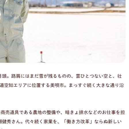
月頭。路肩にはまだ雪が残るものの、雲ひとつない空と、壮
道空知エリアに位置する美唄市。まっすぐ続く大きな通り沿
ちの商売道具である農地の整備や、暗きょ排水などのお仕事を担
瀬健秀さん。代々続く家業を、「働き方改革」ならぬ新しい