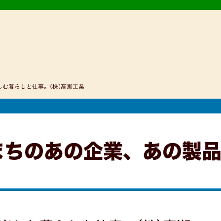
む暮らしと仕事。(株)高瀬工業
まちのあの企業、あの製