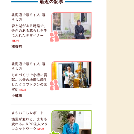
最近の記事
北海道で暮らす人･暮
らし方
森と湖がある塘路で、
余白のある暮らしを手
に入れたデザイナー
NEW!
標茶町
北海道で暮らす人･暮
らし方
ものづくりで小樽に貢
献。お寺の地階に誕生
したクラフトジンの蒸
留所
NEW!
小樽市
まちおこしレポート
漁業が変わる、まちも
変わる。NPO法人マリ
ンネットワーク
NEW!