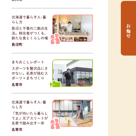
北海道で暮らす人･暮
らし方
お知らせ
長沼と千葉の二拠点生
活。移住者がつくる、
新たな食とくらしの場
長沼町
まちおこしレポート
スポーツを贅沢品にさ
せない。名寄が挑むス
ポーツ×まちづくり
名寄市
北海道で暮らす人･暮
らし方
「気が向いたら暮らし
てよ」元アスリートが
名寄で踏み出す一歩
名寄市