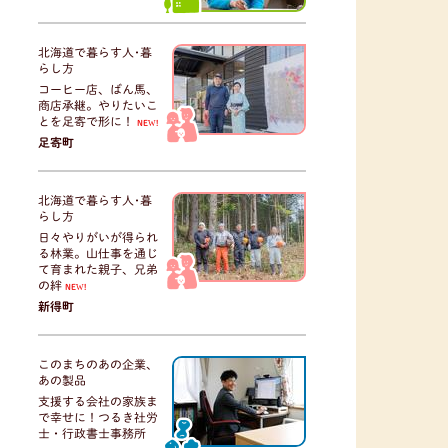
北海道で暮らす人･暮
らし方
コーヒー店、ばん馬、
商店承継。やりたいこ
とを足寄で形に！
NEW!
足寄町
北海道で暮らす人･暮
らし方
日々やりがいが得られ
る林業。山仕事を通じ
て育まれた親子、兄弟
の絆
NEW!
新得町
このまちのあの企業、
あの製品
支援する会社の家族ま
で幸せに！つるき社労
士・行政書士事務所