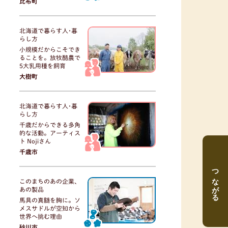
比布町
北海道で暮らす人･暮
らし方
小規模だからこそでき
ることを。放牧酪農で
5大乳用種を飼育
大樹町
北海道で暮らす人･暮
らし方
千歳だからできる多角
的な活動。アーティス
ト Nojiさん
千歳市
つながる
このまちのあの企業、
あの製品
馬具の真髄を胸に。ソ
メスサドルが空知から
世界へ挑む理由
砂川市