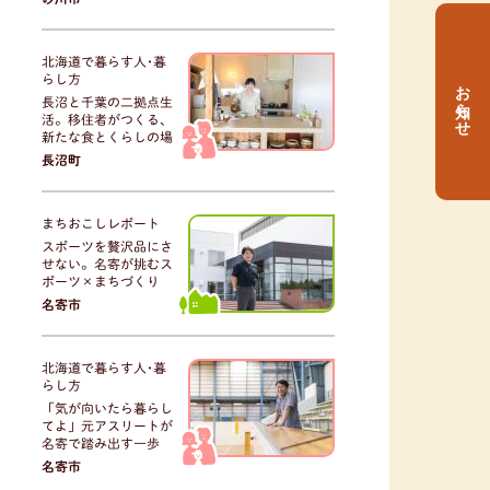
北海道で暮らす人･暮
らし方
お知らせ
長沼と千葉の二拠点生
活。移住者がつくる、
新たな食とくらしの場
長沼町
まちおこしレポート
スポーツを贅沢品にさ
せない。名寄が挑むス
ポーツ×まちづくり
名寄市
北海道で暮らす人･暮
らし方
「気が向いたら暮らし
てよ」元アスリートが
名寄で踏み出す一歩
名寄市