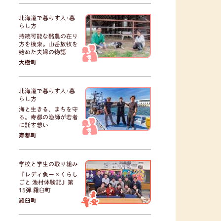
北海道で暮らす人･暮
らし方
持続可能な酪農の在り
方を模索。山岳放牧を
始めた夫婦の物語
大樹町
北海道で暮らす人･暮
らし方
海と生きる、まちを守
る。寿都の漁師が若者
に託す想い
寿都町
学校と学生の取り組み
『レディ魚ー×くらし
ごと 漁村体験記』第
15弾 羅臼町
羅臼町