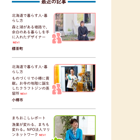
最近の記事
北海道で暮らす人･暮
らし方
森と湖がある塘路で、
余白のある暮らしを手
に入れたデザイナー
NEW!
標茶町
北海道で暮らす人･暮
らし方
ものづくりで小樽に貢
献。お寺の地階に誕生
したクラフトジンの蒸
留所
NEW!
小樽市
まちおこしレポート
漁業が変わる、まちも
変わる。NPO法人マリ
ンネットワーク
NEW!