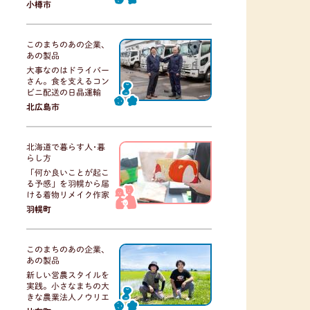
小樽市
このまちのあの企業、
あの製品
大事なのはドライバー
さん。食を支えるコン
ビニ配送の日晶運輸
北広島市
北海道で暮らす人･暮
らし方
「何か良いことが起こ
る予感」を羽幌から届
ける着物リメイク作家
羽幌町
このまちのあの企業、
あの製品
新しい営農スタイルを
実践。小さなまちの大
きな農業法人ノウリエ