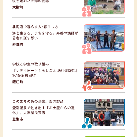
牧を始めた夫婦の物語
大樹町
北海道で暮らす人･暮らし方
海と生きる、まちを守る。寿都の漁師が
若者に託す想い
寿都町
学校と学生の取り組み
『レディ魚ー×くらしごと 漁村体験記』
第15弾 羅臼町
羅臼町
このまちのあの企業、あの製品
登別温泉で動き出す「お土産からの進
化」。大黒屋民芸店
登別市