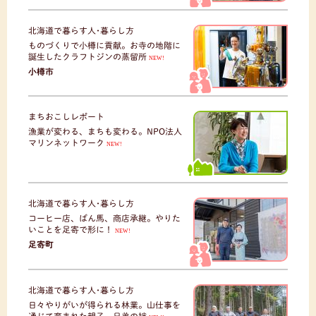
北海道で暮らす人･暮らし方
ものづくりで小樽に貢献。お寺の地階に
誕生したクラフトジンの蒸留所
NEW!
小樽市
まちおこしレポート
漁業が変わる、まちも変わる。NPO法人
マリンネットワーク
NEW!
北海道で暮らす人･暮らし方
コーヒー店、ばん馬、商店承継。やりた
いことを足寄で形に！
NEW!
足寄町
北海道で暮らす人･暮らし方
日々やりがいが得られる林業。山仕事を