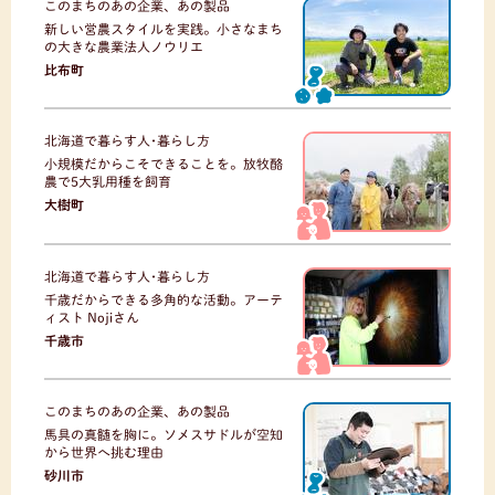
このまちのあの企業、あの製品
新しい営農スタイルを実践。小さなまち
の大きな農業法人ノウリエ
比布町
北海道で暮らす人･暮らし方
小規模だからこそできることを。放牧酪
農で5大乳用種を飼育
大樹町
北海道で暮らす人･暮らし方
千歳だからできる多角的な活動。アーテ
ィスト Nojiさん
千歳市
このまちのあの企業、あの製品
馬具の真髄を胸に。ソメスサドルが空知
から世界へ挑む理由
砂川市