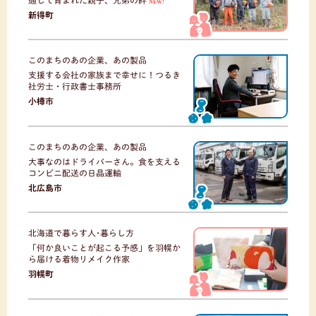
通じて育まれた親子、兄弟の絆
NEW!
新得町
このまちのあの企業、あの製品
支援する会社の家族まで幸せに！つるき
社労士・行政書士事務所
小樽市
このまちのあの企業、あの製品
大事なのはドライバーさん。食を支える
コンビニ配送の日晶運輸
北広島市
北海道で暮らす人･暮らし方
「何か良いことが起こる予感」を羽幌か
ら届ける着物リメイク作家
羽幌町