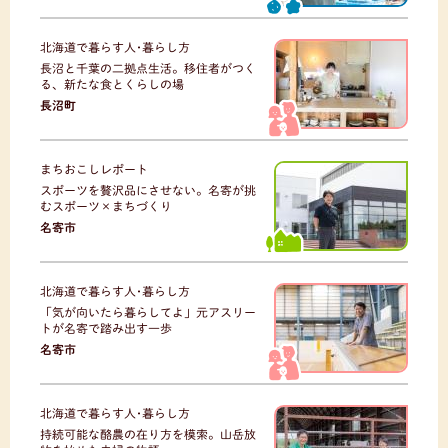
北海道で暮らす人･暮らし方
長沼と千葉の二拠点生活。移住者がつく
る、新たな食とくらしの場
長沼町
まちおこしレポート
スポーツを贅沢品にさせない。名寄が挑
むスポーツ×まちづくり
名寄市
北海道で暮らす人･暮らし方
「気が向いたら暮らしてよ」元アスリー
トが名寄で踏み出す一歩
名寄市
北海道で暮らす人･暮らし方
持続可能な酪農の在り方を模索。山岳放