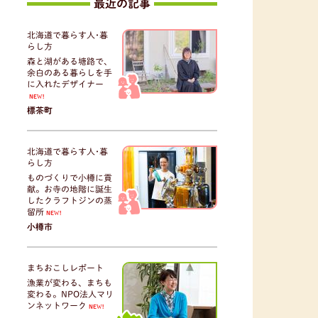
最近の記事
北海道で暮らす人･暮
らし方
森と湖がある塘路で、
余白のある暮らしを手
に入れたデザイナー
NEW!
標茶町
北海道で暮らす人･暮
らし方
ものづくりで小樽に貢
献。お寺の地階に誕生
したクラフトジンの蒸
留所
NEW!
小樽市
まちおこしレポート
漁業が変わる、まちも
変わる。NPO法人マリ
ンネットワーク
NEW!