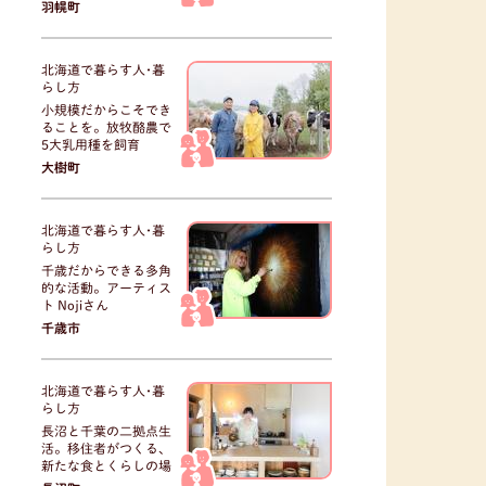
羽幌町
北海道で暮らす人･暮
らし方
小規模だからこそでき
ることを。放牧酪農で
5大乳用種を飼育
大樹町
北海道で暮らす人･暮
らし方
千歳だからできる多角
的な活動。アーティス
ト Nojiさん
千歳市
北海道で暮らす人･暮
らし方
長沼と千葉の二拠点生
活。移住者がつくる、
新たな食とくらしの場