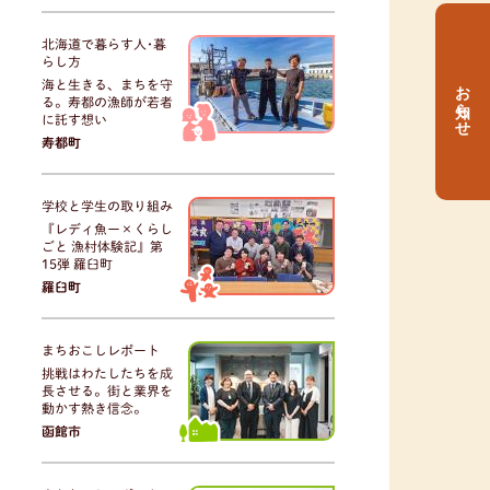
北海道で暮らす人･暮
らし方
お知らせ
海と生きる、まちを守
る。寿都の漁師が若者
に託す想い
寿都町
学校と学生の取り組み
『レディ魚ー×くらし
ごと 漁村体験記』第
15弾 羅臼町
羅臼町
まちおこしレポート
挑戦はわたしたちを成
長させる。街と業界を
動かす熱き信念。
函館市