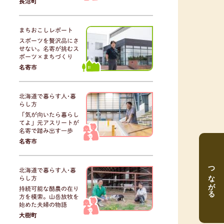
長沼町
まちおこしレポート
スポーツを贅沢品にさ
せない。名寄が挑むス
ポーツ×まちづくり
名寄市
北海道で暮らす人･暮
らし方
「気が向いたら暮らし
てよ」元アスリートが
名寄で踏み出す一歩
名寄市
つながる
北海道で暮らす人･暮
らし方
持続可能な酪農の在り
方を模索。山岳放牧を
始めた夫婦の物語
大樹町