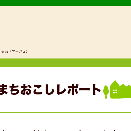
arge（マージュ）
まちおこしレポート