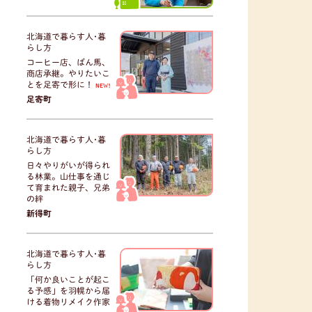
北海道で暮らす人･暮
らし方
コーヒー店、ばん馬、
商店承継。やりたいこ
とを足寄で形に！
NEW!
足寄町
北海道で暮らす人･暮
らし方
日々やりがいが得られ
る林業。山仕事を通じ
て育まれた親子、兄弟
の絆
新得町
北海道で暮らす人･暮
らし方
「何か良いことが起こ
る予感」を羽幌から届
ける着物リメイク作家