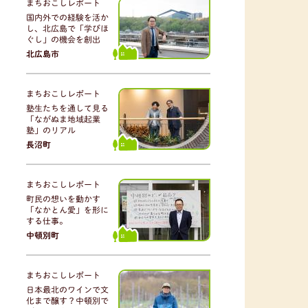
まちおこしレポート
国内外での経験を活か
し、北広島で「学びほ
ぐし」の機会を創出
北広島市
まちおこしレポート
塾生たちを通して見る
「ながぬま地域起業
塾」のリアル
長沼町
まちおこしレポート
町民の想いを動かす
「なかとん愛」を形に
する仕事。
中頓別町
まちおこしレポート
日本最北のワインで文
化まで醸す？中頓別で