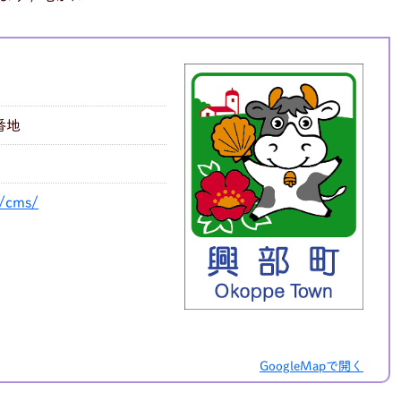
番地
p/cms/
GoogleMapで開く