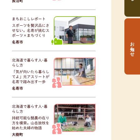
長沼町
まちおこしレポート
スポーツを贅沢品にさ
せない。名寄が挑むス
ポーツ×まちづくり
お知らせ
名寄市
北海道で暮らす人･暮
らし方
「気が向いたら暮らし
てよ」元アスリートが
名寄で踏み出す一歩
名寄市
北海道で暮らす人･暮
らし方
持続可能な酪農の在り
方を模索。山岳放牧を
始めた夫婦の物語
大樹町