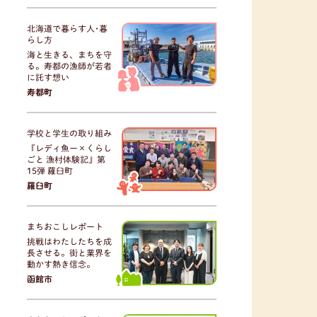
北海道で暮らす人･暮
らし方
海と生きる、まちを守
る。寿都の漁師が若者
に託す想い
寿都町
学校と学生の取り組み
『レディ魚ー×くらし
ごと 漁村体験記』第
15弾 羅臼町
羅臼町
まちおこしレポート
挑戦はわたしたちを成
長させる。街と業界を
動かす熱き信念。
函館市