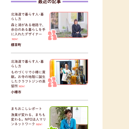
最近の記事
北海道で暮らす人･暮
らし方
森と湖がある塘路で、
余白のある暮らしを手
に入れたデザイナー
NEW!
標茶町
北海道で暮らす人･暮
らし方
ものづくりで小樽に貢
献。お寺の地階に誕生
したクラフトジンの蒸
留所
NEW!
小樽市
まちおこしレポート
漁業が変わる、まちも
変わる。NPO法人マリ
ンネットワーク
NEW!