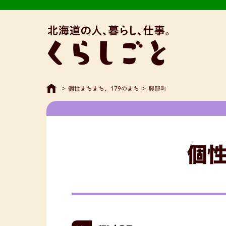
>
個性まちまち、179のまち
>
興部町
個性