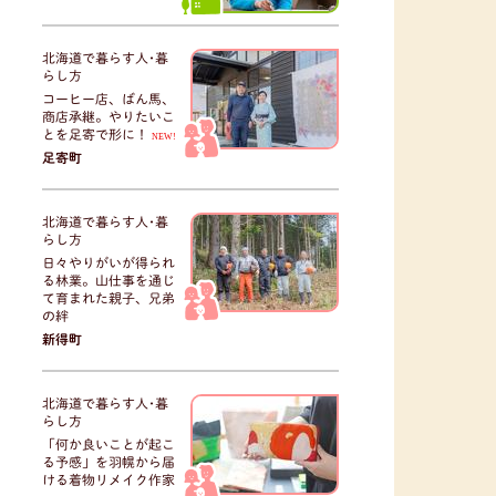
北海道で暮らす人･暮
らし方
コーヒー店、ばん馬、
商店承継。やりたいこ
とを足寄で形に！
NEW!
足寄町
北海道で暮らす人･暮
らし方
日々やりがいが得られ
る林業。山仕事を通じ
て育まれた親子、兄弟
の絆
新得町
北海道で暮らす人･暮
らし方
「何か良いことが起こ
る予感」を羽幌から届
ける着物リメイク作家