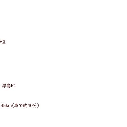
6位
浮島IC
km(車で約40分)