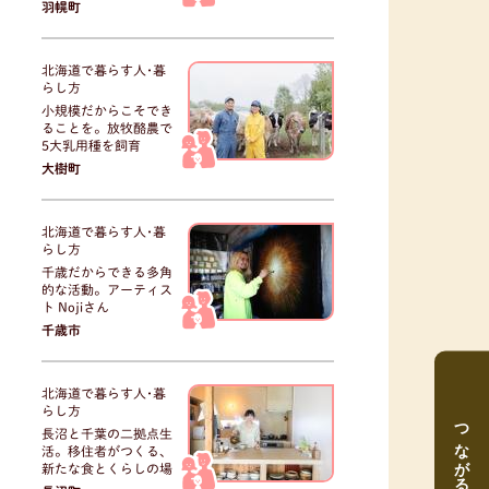
羽幌町
北海道で暮らす人･暮
らし方
小規模だからこそでき
ることを。放牧酪農で
5大乳用種を飼育
大樹町
北海道で暮らす人･暮
らし方
千歳だからできる多角
的な活動。アーティス
ト Nojiさん
千歳市
北海道で暮らす人･暮
らし方
つながる
長沼と千葉の二拠点生
活。移住者がつくる、
新たな食とくらしの場