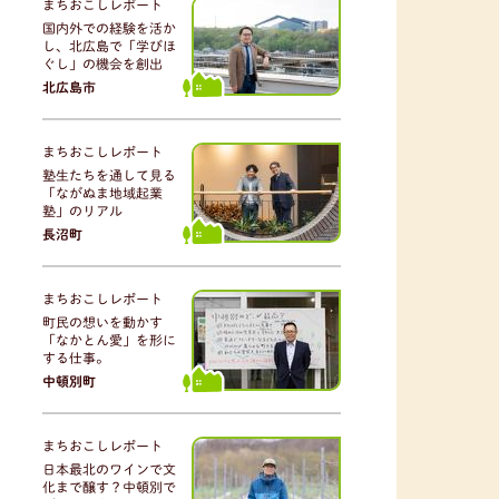
まちおこしレポート
国内外での経験を活か
し、北広島で「学びほ
ぐし」の機会を創出
北広島市
まちおこしレポート
塾生たちを通して見る
「ながぬま地域起業
塾」のリアル
長沼町
まちおこしレポート
町民の想いを動かす
「なかとん愛」を形に
する仕事。
中頓別町
まちおこしレポート
日本最北のワインで文
化まで醸す？中頓別で