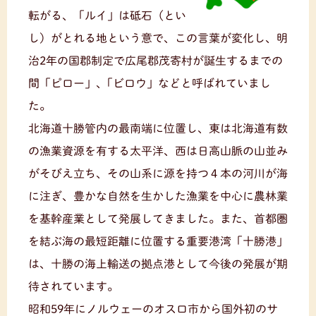
転がる、「ルイ」は砥石（とい
し）がとれる地という意で、この言葉が変化し、明
治2年の国郡制定で広尾郡茂寄村が誕生するまでの
間「ピロー」、｢ビロウ」などと呼ばれていまし
た。
北海道十勝管内の最南端に位置し、東は北海道有数
の漁業資源を有する太平洋、西は日高山脈の山並み
がそびえ立ち、その山系に源を持つ４本の河川が海
に注ぎ、豊かな自然を生かした漁業を中心に農林業
を基幹産業として発展してきました。また、首都圏
を結ぶ海の最短距離に位置する重要港湾「十勝港」
は、十勝の海上輸送の拠点港として今後の発展が期
待されています。
昭和59年にノルウェーのオスロ市から国外初のサ