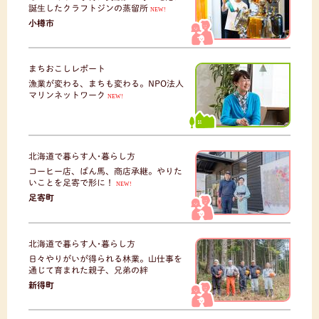
誕生したクラフトジンの蒸留所
NEW!
小樽市
まちおこしレポート
漁業が変わる、まちも変わる。NPO法人
マリンネットワーク
NEW!
北海道で暮らす人･暮らし方
コーヒー店、ばん馬、商店承継。やりた
いことを足寄で形に！
NEW!
足寄町
北海道で暮らす人･暮らし方
日々やりがいが得られる林業。山仕事を
通じて育まれた親子、兄弟の絆
新得町