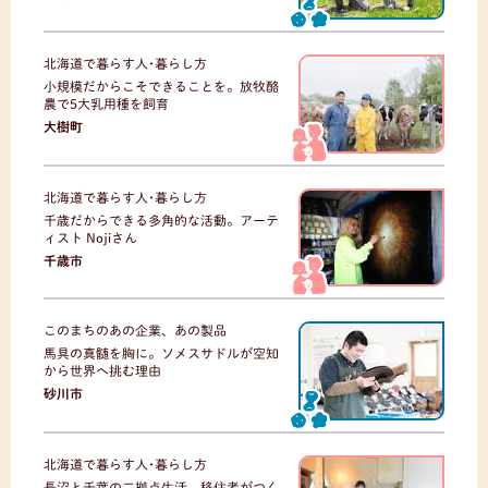
北海道で暮らす人･暮らし方
小規模だからこそできることを。放牧酪
農で5大乳用種を飼育
大樹町
北海道で暮らす人･暮らし方
千歳だからできる多角的な活動。アーテ
ィスト Nojiさん
千歳市
このまちのあの企業、あの製品
馬具の真髄を胸に。ソメスサドルが空知
から世界へ挑む理由
砂川市
北海道で暮らす人･暮らし方
長沼と千葉の二拠点生活。移住者がつく