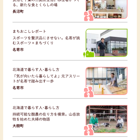
る、新たな食とくらしの場
長沼町
まちおこしレポート
スポーツを贅沢品にさせない。名寄が挑
むスポーツ×まちづくり
名寄市
北海道で暮らす人･暮らし方
「気が向いたら暮らしてよ」元アスリー
トが名寄で踏み出す一歩
名寄市
北海道で暮らす人･暮らし方
持続可能な酪農の在り方を模索。山岳放
牧を始めた夫婦の物語
大樹町