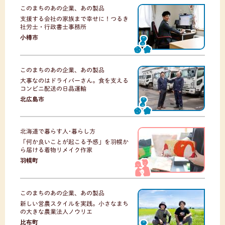
このまちのあの企業、あの製品
支援する会社の家族まで幸せに！つるき
社労士・行政書士事務所
小樽市
このまちのあの企業、あの製品
大事なのはドライバーさん。食を支える
コンビニ配送の日晶運輸
北広島市
北海道で暮らす人･暮らし方
「何か良いことが起こる予感」を羽幌か
ら届ける着物リメイク作家
羽幌町
このまちのあの企業、あの製品
新しい営農スタイルを実践。小さなまち
の大きな農業法人ノウリエ
比布町