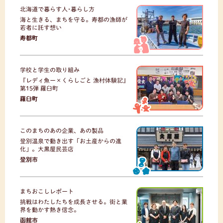
北海道で暮らす人･暮らし方
海と生きる、まちを守る。寿都の漁師が
若者に託す想い
寿都町
学校と学生の取り組み
『レディ魚ー×くらしごと 漁村体験記』
第15弾 羅臼町
羅臼町
このまちのあの企業、あの製品
登別温泉で動き出す「お土産からの進
化」。大黒屋民芸店
登別市
まちおこしレポート
挑戦はわたしたちを成長させる。街と業
界を動かす熱き信念。
函館市