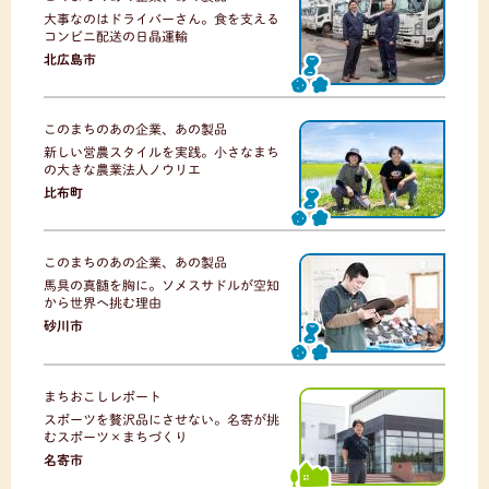
大事なのはドライバーさん。食を支える
コンビニ配送の日晶運輸
北広島市
このまちのあの企業、あの製品
新しい営農スタイルを実践。小さなまち
の大きな農業法人ノウリエ
比布町
このまちのあの企業、あの製品
馬具の真髄を胸に。ソメスサドルが空知
から世界へ挑む理由
砂川市
まちおこしレポート
スポーツを贅沢品にさせない。名寄が挑
むスポーツ×まちづくり
名寄市