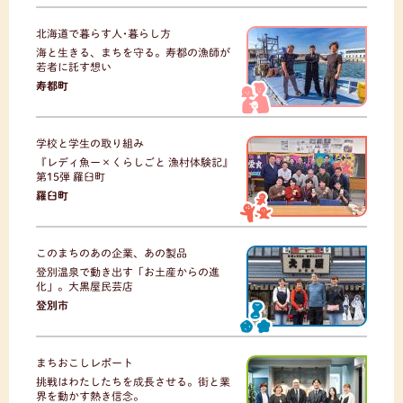
北海道で暮らす人･暮らし方
海と生きる、まちを守る。寿都の漁師が
若者に託す想い
寿都町
学校と学生の取り組み
『レディ魚ー×くらしごと 漁村体験記』
第15弾 羅臼町
羅臼町
このまちのあの企業、あの製品
登別温泉で動き出す「お土産からの進
化」。大黒屋民芸店
登別市
まちおこしレポート
挑戦はわたしたちを成長させる。街と業
界を動かす熱き信念。