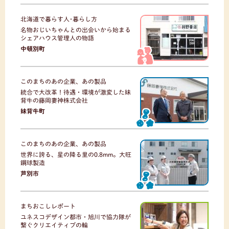
北海道で暮らす人･暮らし方
名物おじいちゃんとの出会いから始まる
シェアハウス管理人の物語
中頓別町
このまちのあの企業、あの製品
統合で大改革！待遇・環境が激変した妹
背牛の藤岡妻神株式会社
妹背牛町
このまちのあの企業、あの製品
世界に誇る、星の降る里の0.8mm。大旺
鋼球製造
芦別市
まちおこしレポート
ユネスコデザイン都市・旭川で協力隊が
繋ぐクリエイティブの輪