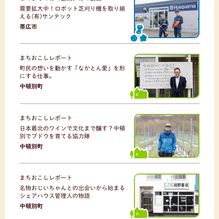
需要拡大中！ロボット芝刈り機を取り揃
える(有)サンテック
帯広市
まちおこしレポート
町民の想いを動かす「なかとん愛」を形
にする仕事。
中頓別町
まちおこしレポート
日本最北のワインで文化まで醸す？中頓
別でブドウを育てる協力隊
中頓別町
まちおこしレポート
名物おじいちゃんとの出会いから始まる
シェアハウス管理人の物語
中頓別町