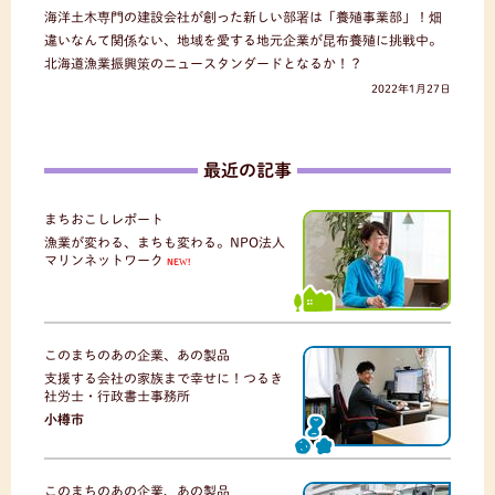
海洋土木専門の建設会社が創った新しい部署は「養殖事業部」！畑
違いなんて関係ない、地域を愛する地元企業が昆布養殖に挑戦中。
北海道漁業振興策のニュースタンダードとなるか！？
2022年1月27日
最近の記事
まちおこしレポート
漁業が変わる、まちも変わる。NPO法人
マリンネットワーク
NEW!
このまちのあの企業、あの製品
支援する会社の家族まで幸せに！つるき
社労士・行政書士事務所
小樽市
このまちのあの企業、あの製品