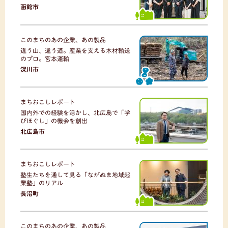
函館市
このまちのあの企業、あの製品
違う山、違う道。産業を支える木材輸送
のプロ。宮本運輸
深川市
まちおこしレポート
国内外での経験を活かし、北広島で「学
びほぐし」の機会を創出
北広島市
まちおこしレポート
塾生たちを通して見る「ながぬま地域起
業塾」のリアル
長沼町
このまちのあの企業、あの製品