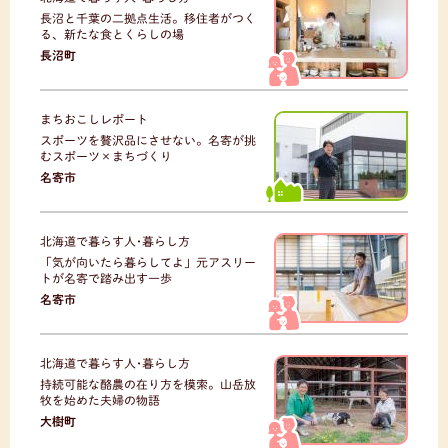
長沼と千葉の二拠点生活。移住者がつく
る、新たな食とくらしの場
長沼町
まちおこしレポート
スポーツを贅沢品にさせない。名寄が挑
むスポーツ×まちづくり
名寄市
北海道で暮らす人･暮らし方
「気が向いたら暮らしてよ」元アスリー
トが名寄で踏み出す一歩
名寄市
北海道で暮らす人･暮らし方
持続可能な酪農の在り方を模索。山岳放
牧を始めた夫婦の物語
大樹町