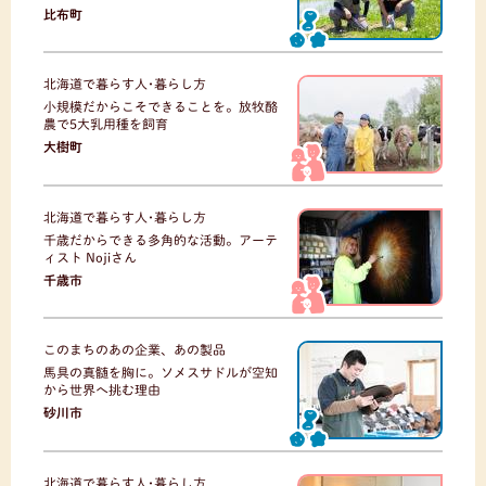
比布町
北海道で暮らす人･暮らし方
小規模だからこそできることを。放牧酪
農で5大乳用種を飼育
大樹町
北海道で暮らす人･暮らし方
千歳だからできる多角的な活動。アーテ
ィスト Nojiさん
千歳市
このまちのあの企業、あの製品
馬具の真髄を胸に。ソメスサドルが空知
から世界へ挑む理由
砂川市
北海道で暮らす人･暮らし方