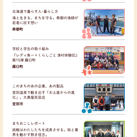
北海道で暮らす人･暮らし方
海と生きる、まちを守る。寿都の漁師が
若者に託す想い
寿都町
学校と学生の取り組み
『レディ魚ー×くらしごと 漁村体験記』
第15弾 羅臼町
羅臼町
このまちのあの企業、あの製品
登別温泉で動き出す「お土産からの進
化」。大黒屋民芸店
登別市
まちおこしレポート
挑戦はわたしたちを成長させる。街と業
界を動かす熱き信念。