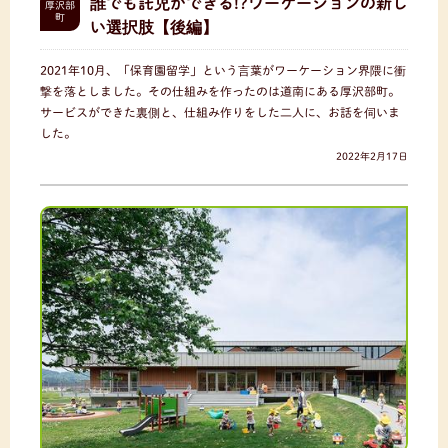
誰でも託児ができる!?ワーケーションの新し
厚沢部
町
い選択肢【後編】
2021年10月、「保育園留学」という言葉がワーケーション界隈に衝
撃を落としました。その仕組みを作ったのは道南にある厚沢部町。
サービスができた裏側と、仕組み作りをした二人に、お話を伺いま
した。
2022年2月17日