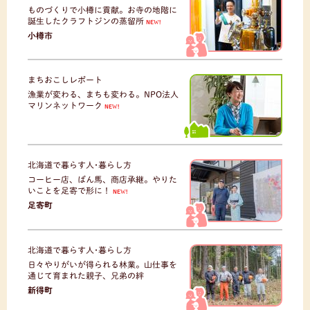
ものづくりで小樽に貢献。お寺の地階に
誕生したクラフトジンの蒸留所
NEW!
小樽市
まちおこしレポート
漁業が変わる、まちも変わる。NPO法人
マリンネットワーク
NEW!
北海道で暮らす人･暮らし方
コーヒー店、ばん馬、商店承継。やりた
いことを足寄で形に！
NEW!
足寄町
北海道で暮らす人･暮らし方
日々やりがいが得られる林業。山仕事を
通じて育まれた親子、兄弟の絆
新得町