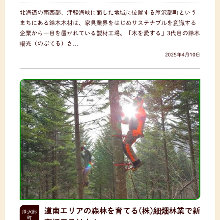
北海道の南西部、津軽海峡に面した地域に位置する厚沢部町という
まちにある鈴木木材は、家具業界をはじめサステナブルを意識する
企業から一目を置かれている製材工場。「木を愛する」3代目の鈴木
暢光（のぶてる）さ…
2025年4月10日
道南エリアの森林を育てる(株)細畑林業で新
厚沢部
町