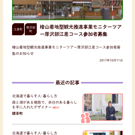
檜山着地型観光推進事業モニターツア
厚沢部
江差町
町
ー厚沢部江差コース参加者募集
檜山着地型観光推進事業モニターツアー厚沢部江差コース参加者募
集のお知らせ
2017年10月11日
最近の記事
北海道で暮らす人･暮らし方
森と湖がある塘路で、余白のある暮らし
を手に入れたデザイナー
NEW!
標茶町
北海道で暮らす人･暮らし方