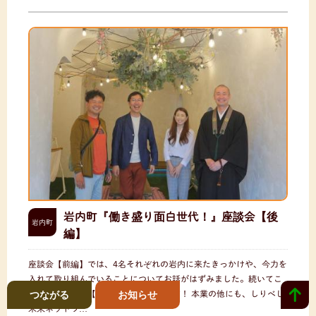
岩内町『働き盛り面白世代！』座談会【後
岩内町
編】
座談会【前編】では、4名それぞれの岩内に来たきっかけや、今力を
入れて取り組んでいることについてお話がはずみました。続いてこ
こからは座談会【後編】をお届けします！ 本業の他にも、しりべし
つながる
お知らせ
未来ネットワ…