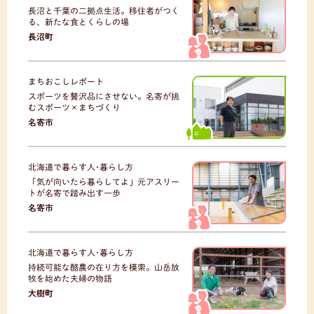
長沼と千葉の二拠点生活。移住者がつく
る、新たな食とくらしの場
長沼町
まちおこしレポート
スポーツを贅沢品にさせない。名寄が挑
むスポーツ×まちづくり
名寄市
北海道で暮らす人･暮らし方
「気が向いたら暮らしてよ」元アスリー
トが名寄で踏み出す一歩
名寄市
北海道で暮らす人･暮らし方
持続可能な酪農の在り方を模索。山岳放
牧を始めた夫婦の物語
大樹町