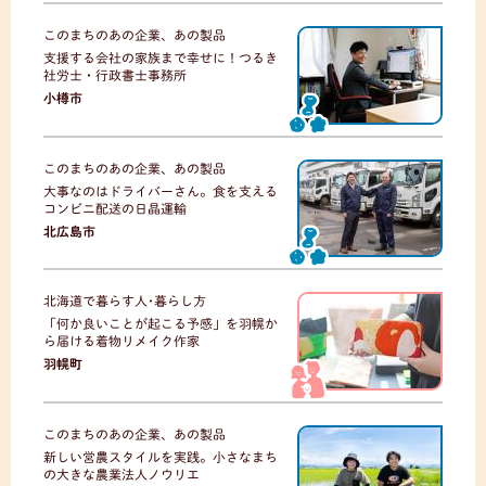
このまちのあの企業、あの製品
支援する会社の家族まで幸せに！つるき
社労士・行政書士事務所
小樽市
このまちのあの企業、あの製品
大事なのはドライバーさん。食を支える
コンビニ配送の日晶運輸
北広島市
北海道で暮らす人･暮らし方
「何か良いことが起こる予感」を羽幌か
ら届ける着物リメイク作家
羽幌町
このまちのあの企業、あの製品
新しい営農スタイルを実践。小さなまち
の大きな農業法人ノウリエ