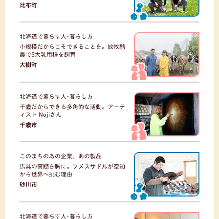
比布町
北海道で暮らす人･暮らし方
小規模だからこそできることを。放牧酪
農で5大乳用種を飼育
大樹町
北海道で暮らす人･暮らし方
千歳だからできる多角的な活動。アーテ
ィスト Nojiさん
千歳市
このまちのあの企業、あの製品
馬具の真髄を胸に。ソメスサドルが空知
から世界へ挑む理由
砂川市
北海道で暮らす人･暮らし方