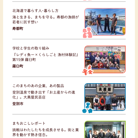
北海道で暮らす人･暮らし方
海と生きる、まちを守る。寿都の漁師が
若者に託す想い
寿都町
学校と学生の取り組み
『レディ魚ー×くらしごと 漁村体験記』
第15弾 羅臼町
羅臼町
このまちのあの企業、あの製品
登別温泉で動き出す「お土産からの進
化」。大黒屋民芸店
登別市
まちおこしレポート
挑戦はわたしたちを成長させる。街と業
界を動かす熱き信念。