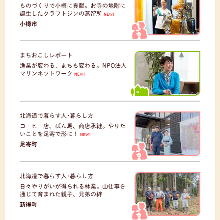
ものづくりで小樽に貢献。お寺の地階に
誕生したクラフトジンの蒸留所
NEW!
小樽市
まちおこしレポート
漁業が変わる、まちも変わる。NPO法人
マリンネットワーク
NEW!
北海道で暮らす人･暮らし方
コーヒー店、ばん馬、商店承継。やりた
いことを足寄で形に！
NEW!
足寄町
北海道で暮らす人･暮らし方
日々やりがいが得られる林業。山仕事を
通じて育まれた親子、兄弟の絆
新得町