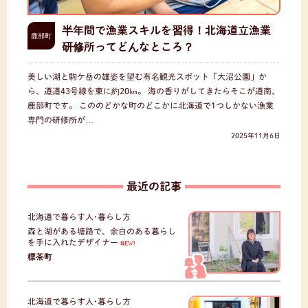
半年間で漁業スキルを習得！北海道立漁業
鹿部町
研修所ってどんなところ？
美しい湖と駒ケ岳の雄姿を望む有名観光スポット「大沼公園」か
ら、道道43号線を東に約20㎞。 海の香りがしてきたらそこが道南、
鹿部町です。 こののどかな町のどこかに北海道で1つしかない漁業
専門の研修所が…
2025年11月6日
最近の記事
北海道で暮らす人･暮らし方
森と湖がある塘路で、余白のある暮らし
を手に入れたデザイナー
NEW!
標茶町
北海道で暮らす人･暮らし方