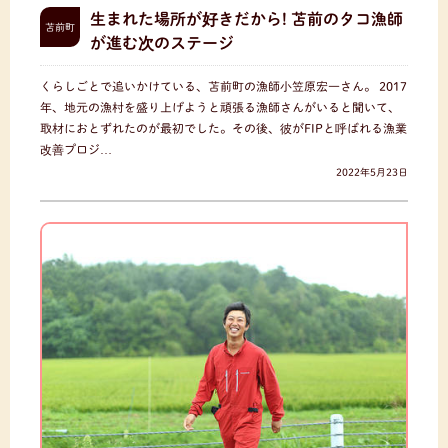
生まれた場所が好きだから! 苫前のタコ漁師
苫前町
が進む次のステージ
くらしごとで追いかけている、苫前町の漁師小笠原宏一さん。 2017
年、地元の漁村を盛り上げようと頑張る漁師さんがいると聞いて、
取材におとずれたのが最初でした。その後、彼がFIPと呼ばれる漁業
改善プロジ…
2022年5月23日