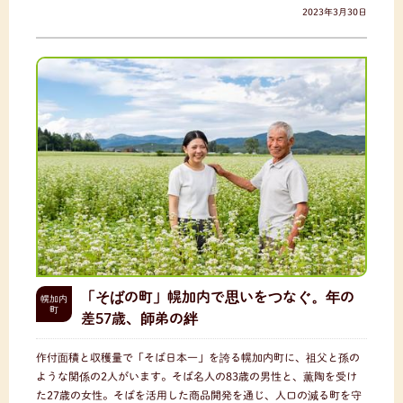
2023年3月30日
「そばの町」幌加内で思いをつなぐ。年の
幌加内
町
差57歳、師弟の絆
作付面積と収穫量で「そば日本一」を誇る幌加内町に、祖父と孫の
ような関係の2人がいます。そば名人の83歳の男性と、薫陶を受け
た27歳の女性。そばを活用した商品開発を通じ、人口の減る町を守