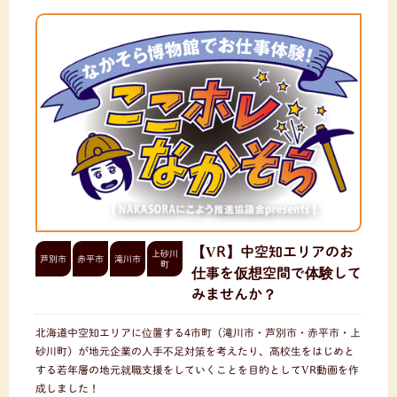
【VR】中空知エリアのお
上砂川
芦別市
赤平市
滝川市
町
仕事を仮想空間で体験して
みませんか？
北海道中空知エリアに位置する4市町（滝川市・芦別市・赤平市・上
砂川町）が地元企業の人手不足対策を考えたり、高校生をはじめと
する若年層の地元就職支援をしていくことを目的としてVR動画を作
成しました！