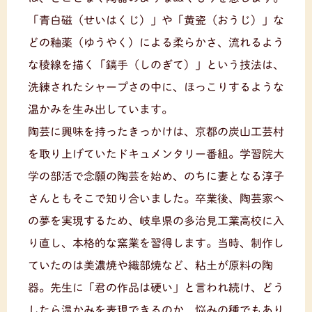
「青白磁（せいはくじ）」や「黄瓷（おうじ）」な
どの釉薬（ゆうやく）による柔らかさ、流れるよう
な稜線を描く「鎬手（しのぎて）」という技法は、
洗練されたシャープさの中に、ほっこりするような
温かみを生み出しています。
陶芸に興味を持ったきっかけは、京都の炭山工芸村
を取り上げていたドキュメンタリー番組。学習院大
学の部活で念願の陶芸を始め、のちに妻となる淳子
さんともそこで知り合いました。卒業後、陶芸家へ
の夢を実現するため、岐阜県の多治見工業高校に入
り直し、本格的な窯業を習得します。当時、制作し
ていたのは美濃焼や織部焼など、粘土が原料の陶
器。先生に「君の作品は硬い」と言われ続け、どう
したら温かみを表現できるのか、悩みの種でもあり