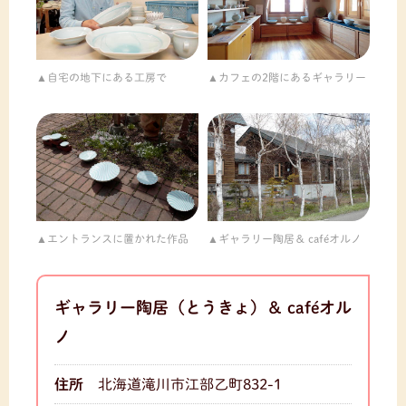
自宅の地下にある工房で
カフェの2階にあるギャラリー
エントランスに置かれた作品
ギャラリー陶居＆ caféオルノ
ギャラリー陶居（とうきょ）＆ caféオル
ノ
住所
北海道滝川市江部乙町832-1