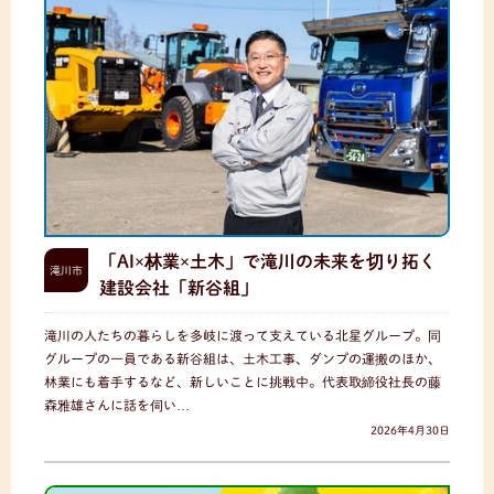
「AI×林業×土木」で滝川の未来を切り拓く
滝川市
建設会社「新谷組」
滝川の人たちの暮らしを多岐に渡って支えている北星グループ。同
グループの一員である新谷組は、土木工事、ダンプの運搬のほか、
林業にも着手するなど、新しいことに挑戦中。代表取締役社長の藤
森雅雄さんに話を伺い…
2026年4月30日