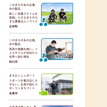
このまちのあの企業、
あの製品
新しい営農スタイルを
実践。小さなまちの大
きな農業法人ノウリエ
比布町
このまちのあの企業、
あの製品
馬具の真髄を胸に。ソ
メスサドルが空知から
世界へ挑む理由
砂川市
まちおこしレポート
スポーツを贅沢品にさ
せない。名寄が挑むス
ポーツ×まちづくり
名寄市