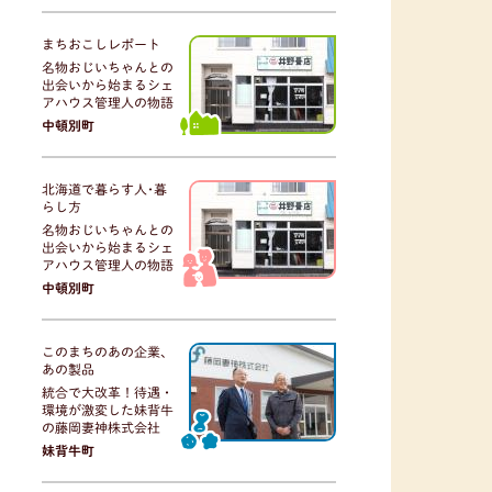
まちおこしレポート
名物おじいちゃんとの
出会いから始まるシェ
アハウス管理人の物語
中頓別町
北海道で暮らす人･暮
らし方
名物おじいちゃんとの
出会いから始まるシェ
アハウス管理人の物語
中頓別町
このまちのあの企業、
あの製品
統合で大改革！待遇・
環境が激変した妹背牛
の藤岡妻神株式会社
妹背牛町