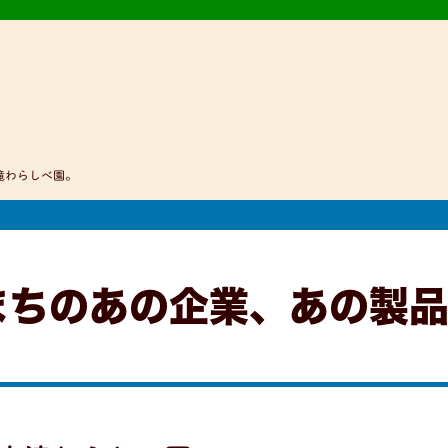
滝わらしべ園。
まちのあの企業、あの製