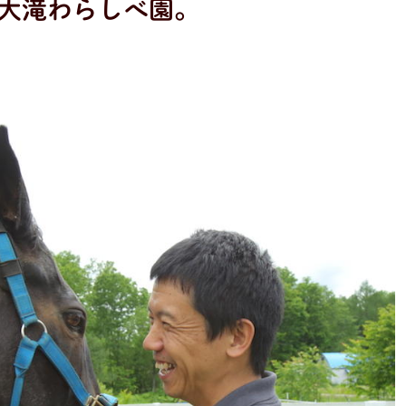
大滝わらしべ園。