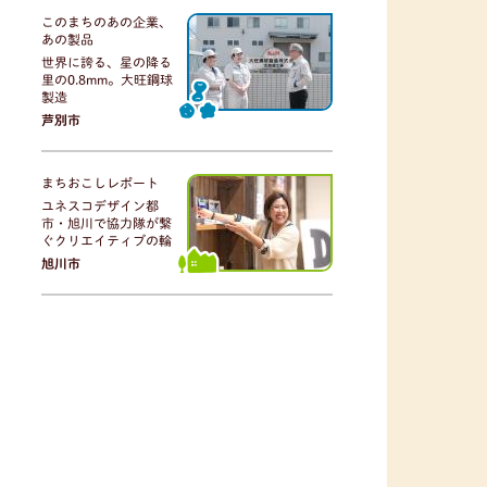
このまちのあの企業、
あの製品
世界に誇る、星の降る
里の0.8mm。大旺鋼球
製造
芦別市
まちおこしレポート
ユネスコデザイン都
市・旭川で協力隊が繋
ぐクリエイティブの輪
旭川市