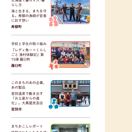
北海道で暮らす人･暮
らし方
海と生きる、まちを守
る。寿都の漁師が若者
に託す想い
寿都町
学校と学生の取り組み
『レディ魚ー×くらし
ごと 漁村体験記』第
15弾 羅臼町
羅臼町
このまちのあの企業、
あの製品
登別温泉で動き出す
「お土産からの進
化」。大黒屋民芸店
登別市
まちおこしレポート