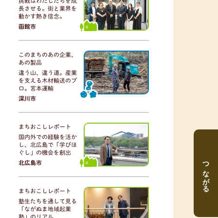
挑戦はわたしたちを成
長させる。街と業界を
動かす熱き信念。
函館市
このまちのあの企業、
あの製品
違う山、違う道。産業
を支える木材輸送のプ
ロ。宮本運輸
深川市
まちおこしレポート
国内外での経験を活か
し、北広島で「学びほ
ぐし」の機会を創出
つながる
北広島市
まちおこしレポート
塾生たちを通して見る
「ながぬま地域起業
塾」のリアル