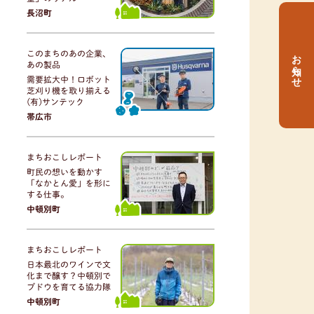
長沼町
お知らせ
このまちのあの企業、
あの製品
需要拡大中！ロボット
芝刈り機を取り揃える
(有)サンテック
帯広市
まちおこしレポート
町民の想いを動かす
「なかとん愛」を形に
する仕事。
中頓別町
まちおこしレポート
日本最北のワインで文
化まで醸す？中頓別で
ブドウを育てる協力隊
中頓別町