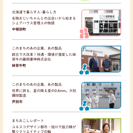
北海道で暮らす人･暮らし方
名物おじいちゃんとの出会いから始まる
シェアハウス管理人の物語
中頓別町
このまちのあの企業、あの製品
統合で大改革！待遇・環境が激変した妹
背牛の藤岡妻神株式会社
妹背牛町
このまちのあの企業、あの製品
世界に誇る、星の降る里の0.8mm。大旺
鋼球製造
芦別市
まちおこしレポート
ユネスコデザイン都市・旭川で協力隊が
繋ぐクリエイティブの輪