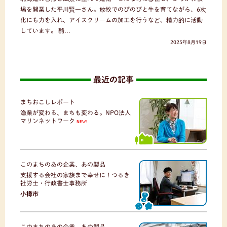
場を開業した平川賢一さん。放牧でのびのびと牛を育てながら、6次
化にも力を入れ、アイスクリームの加工を行うなど、精力的に活動
しています。 酪…
2025年8月19日
最近の記事
まちおこしレポート
漁業が変わる、まちも変わる。NPO法人
マリンネットワーク
NEW!
このまちのあの企業、あの製品
支援する会社の家族まで幸せに！つるき
社労士・行政書士事務所
小樽市
このまちのあの企業、あの製品