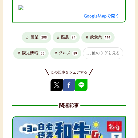
GoogleMapで開く
農業
酪農
飲食業
208
94
114
観光情報
グルメ
他のタグを見る
65
89
この記事をシェアする
関連記事