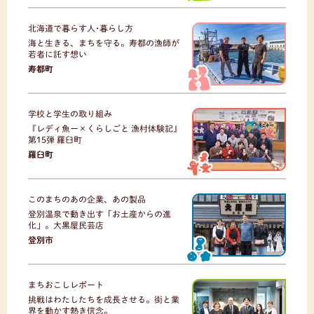
北海道で暮らす人･暮らし方
海と生きる、まちを守る。寿都の漁師が
若者に託す想い
寿都町
学校と学生の取り組み
『レディ魚ー×くらしごと 漁村体験記』
第15弾 羅臼町
羅臼町
このまちのあの企業、あの製品
登別温泉で動き出す「お土産からの進
化」。大黒屋民芸店
登別市
まちおこしレポート
挑戦はわたしたちを成長させる。街と業
界を動かす熱き信念。