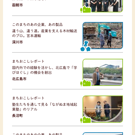
函館市
このまちのあの企業、あの製品
違う山、違う道。産業を支える木材輸送
のプロ。宮本運輸
深川市
まちおこしレポート
国内外での経験を活かし、北広島で「学
びほぐし」の機会を創出
北広島市
まちおこしレポート
塾生たちを通して見る「ながぬま地域起
業塾」のリアル
長沼町
このまちのあの企業、あの製品