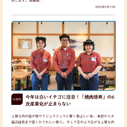
供します。 開催概…
2025年5月13日
今年は白いイチゴに注目！「焼肉徳寿」の6
白老町
次産業化が止まらない
上質な肉の脂が焼けてジュウジュウと響く香ばしい音。 鼻腔から大
脳辺縁系まで貫くかぐわしい香り。 そして舌の上で広がる上質な肉