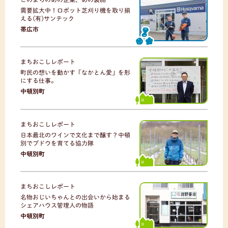
需要拡大中！ロボット芝刈り機を取り揃
える(有)サンテック
帯広市
まちおこしレポート
町民の想いを動かす「なかとん愛」を形
にする仕事。
中頓別町
まちおこしレポート
日本最北のワインで文化まで醸す？中頓
別でブドウを育てる協力隊
中頓別町
まちおこしレポート
名物おじいちゃんとの出会いから始まる
シェアハウス管理人の物語
中頓別町