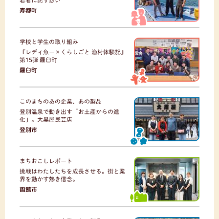
寿都町
学校と学生の取り組み
『レディ魚ー×くらしごと 漁村体験記』
第15弾 羅臼町
羅臼町
このまちのあの企業、あの製品
登別温泉で動き出す「お土産からの進
化」。大黒屋民芸店
登別市
まちおこしレポート
挑戦はわたしたちを成長させる。街と業
界を動かす熱き信念。
函館市