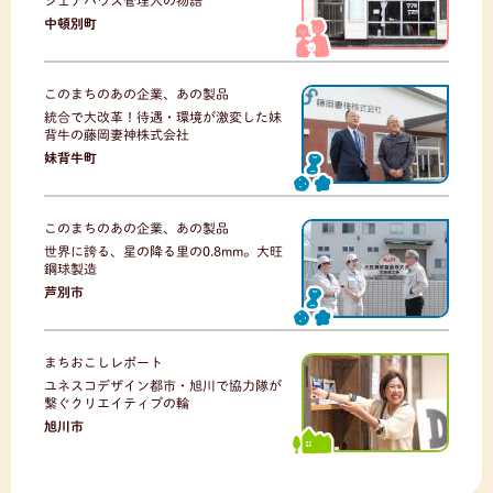
中頓別町
このまちのあの企業、あの製品
統合で大改革！待遇・環境が激変した妹
背牛の藤岡妻神株式会社
妹背牛町
このまちのあの企業、あの製品
世界に誇る、星の降る里の0.8mm。大旺
鋼球製造
芦別市
まちおこしレポート
ユネスコデザイン都市・旭川で協力隊が
繋ぐクリエイティブの輪
旭川市