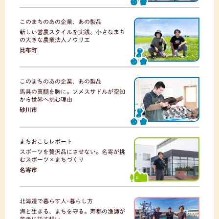
このまちのあの企業、あの製品
新しい営農スタイルを実践。小さなまち
の大きな農業法人ノウリエ
比布町
このまちのあの企業、あの製品
馬具の真髄を胸に。ソメスサドルが空知
から世界へ挑む理由
砂川市
まちおこしレポート
スポーツを贅沢品にさせない。名寄が挑
むスポーツ×まちづくり
名寄市
北海道で暮らす人･暮らし方
海と生きる、まちを守る。寿都の漁師が
若者に託す想い