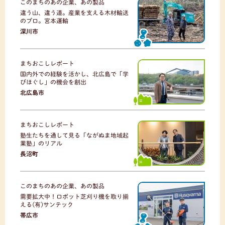
このまちのあの企業、あの製品
違う山、違う道。産業を支える木材輸送
のプロ。宮本運輸
深川市
まちおこしレポート
国内外での経験を活かし、北広島で「学
びほぐし」の機会を創出
北広島市
まちおこしレポート
塾生たちを通して見る「ながぬま地域起
業塾」のリアル
長沼町
このまちのあの企業、あの製品
需要拡大中！ロボット芝刈り機を取り揃
える(有)サンテック
帯広市