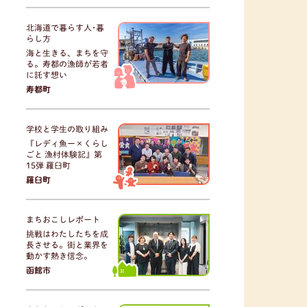
北海道で暮らす人･暮
らし方
海と生きる、まちを守
る。寿都の漁師が若者
に託す想い
寿都町
学校と学生の取り組み
『レディ魚ー×くらし
ごと 漁村体験記』第
15弾 羅臼町
羅臼町
まちおこしレポート
挑戦はわたしたちを成
長させる。街と業界を
動かす熱き信念。
函館市