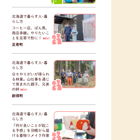
北海道で暮らす人･暮
らし方
コーヒー店、ばん馬、
商店承継。やりたいこ
とを足寄で形に！
NEW!
足寄町
北海道で暮らす人･暮
らし方
日々やりがいが得られ
る林業。山仕事を通じ
て育まれた親子、兄弟
の絆
NEW!
新得町
北海道で暮らす人･暮
らし方
「何か良いことが起こ
る予感」を羽幌から届
ける着物リメイク作家