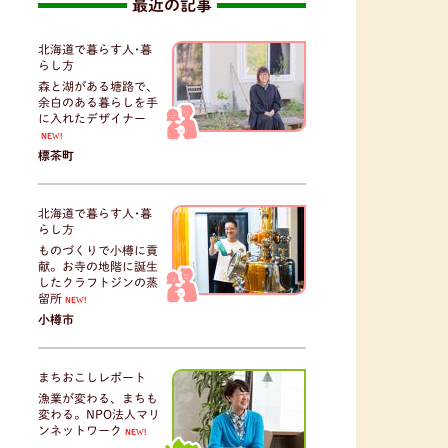
最近の記事
北海道で暮らす人･暮
らし方
森と湖がある塘路で、
余白のある暮らしを手
に入れたデザイナー
NEW!
標茶町
北海道で暮らす人･暮
らし方
ものづくりで小樽に貢
献。お寺の地階に誕生
したクラフトジンの蒸
留所
NEW!
小樽市
まちおこしレポート
漁業が変わる、まちも
変わる。NPO法人マリ
ンネットワーク
NEW!