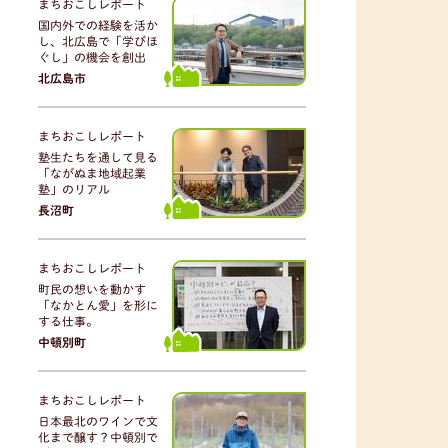
まちおこしレポート
国内外での経験を活か
し、北広島で「学びほ
ぐし」の機会を創出
北広島市
まちおこしレポート
塾生たちを通して見る
「ながぬま地域起業
塾」のリアル
長沼町
まちおこしレポート
町民の想いを動かす
「なかとん愛」を形に
する仕事。
中頓別町
まちおこしレポート
日本最北のワインで文
化まで醸す？中頓別で