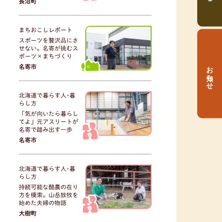
長沼町
まちおこしレポート
スポーツを贅沢品にさ
せない。名寄が挑むス
ポーツ×まちづくり
お知らせ
名寄市
北海道で暮らす人･暮
らし方
「気が向いたら暮らし
てよ」元アスリートが
名寄で踏み出す一歩
名寄市
北海道で暮らす人･暮
らし方
持続可能な酪農の在り
方を模索。山岳放牧を
始めた夫婦の物語
大樹町