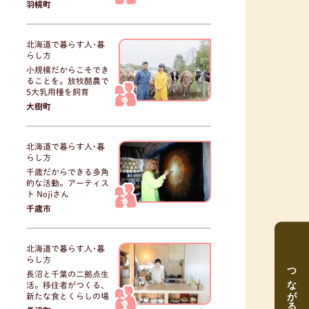
羽幌町
北海道で暮らす人･暮
らし方
小規模だからこそでき
ることを。放牧酪農で
5大乳用種を飼育
大樹町
北海道で暮らす人･暮
らし方
千歳だからできる多角
的な活動。アーティス
ト Nojiさん
千歳市
北海道で暮らす人･暮
らし方
つながる
長沼と千葉の二拠点生
活。移住者がつくる、
新たな食とくらしの場