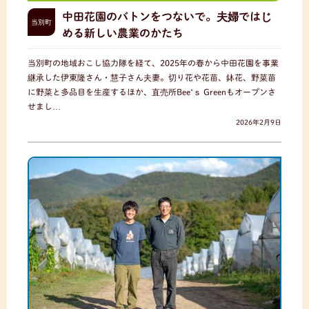
中田花園のバトンをつないで。夫婦ではじ
当別町
める新しい農業のかたち
当別町の地域おこし協力隊を経て、2025年の春から中田花園を事業
継承した伊東隆さん・慧子さん夫妻。切り花や花苗、鉢花、野菜苗
に野菜と多品目を生産するほか、直売所Bee‘ｓ Greenもオープンさ
せまし…
2026年2月9日