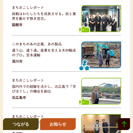
まちおこしレポート
挑戦はわたしたちを成長させる。街と業
界を動かす熱き信念。
函館市
このまちのあの企業、あの製品
違う山、違う道。産業を支える木材輸送
のプロ。宮本運輸
深川市
まちおこしレポート
国内外での経験を活かし、北広島で「学
びほぐし」の機会を創出
北広島市
まちおこしレポート
塾生たちを通して見る「ながぬま地域起
つながる
お知らせ
業塾」のリアル