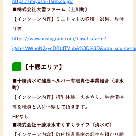
https://miyoshi-farm.co.jp/
■株式会社大雪ファーム（上川町）
【インターン内容】ミニトマトの収穫・選果、片付
け等
https://www.instagram.com/taisetsufarm?
igsh=MWhoN2xycDRtdTVnbA%3D%3D&utm_source=q
【十勝エリア】
■十勝清水町酪農ヘルパー有限責任事業組合（清水
町）
【インターン内容】搾乳体験、えさやり、牛舎清掃
等を職員と共に体験して頂きます。
HPなし
■株式会社十勝清水すくすくライフ（清水町）
【インターン内容】町内搾乳農家の乳牛を預かり肥