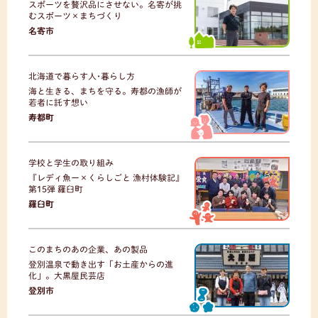
スポーツを贅沢品にさせない。名寄が挑
むスポーツ×まちづくり
名寄市
北海道で暮らす人･暮らし方
海と生きる、まちを守る。寿都の漁師が
若者に託す想い
寿都町
学校と学生の取り組み
『レディ魚ー×くらしごと 漁村体験記』
第15弾 羅臼町
羅臼町
このまちのあの企業、あの製品
登別温泉で動き出す「お土産からの進
化」。大黒屋民芸店
登別市