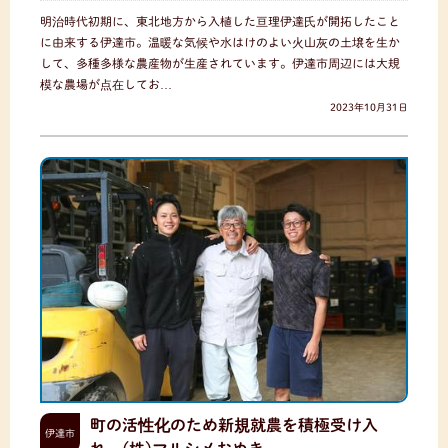
明治時代初期に、東北地方から入植した亘理伊達氏が開拓したこと
に由来する伊達市。温暖な気候や水はけのよい火山灰の土壌を生か
して、多種多様な農産物が生産されています。伊達市周辺には大規
模な農場が点在してお…
2023年10月31日
町の活性化のため新規就農を積極受け入
伊達市