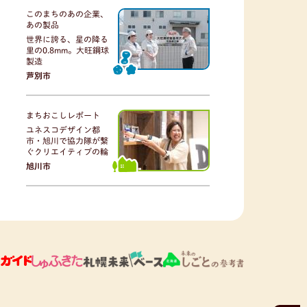
このまちのあの企業、
あの製品
世界に誇る、星の降る
里の0.8mm。大旺鋼球
製造
芦別市
まちおこしレポート
ユネスコデザイン都
市・旭川で協力隊が繋
ぐクリエイティブの輪
旭川市