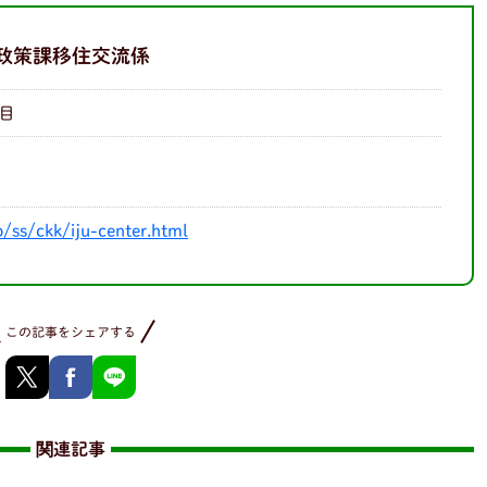
政策課移住交流係
目
p/ss/ckk/iju-center.html
この記事をシェアする
関連記事