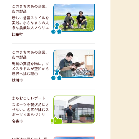
このまちのあの企業、
あの製品
新しい営農スタイルを
実践。小さなまちの大
きな農業法人ノウリエ
比布町
このまちのあの企業、
あの製品
馬具の真髄を胸に。ソ
メスサドルが空知から
世界へ挑む理由
砂川市
まちおこしレポート
スポーツを贅沢品にさ
せない。名寄が挑むス
ポーツ×まちづくり
名寄市