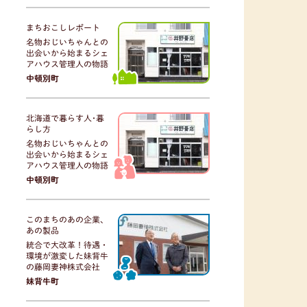
まちおこしレポート
名物おじいちゃんとの
出会いから始まるシェ
アハウス管理人の物語
中頓別町
北海道で暮らす人･暮
らし方
名物おじいちゃんとの
出会いから始まるシェ
アハウス管理人の物語
中頓別町
このまちのあの企業、
あの製品
統合で大改革！待遇・
環境が激変した妹背牛
の藤岡妻神株式会社
妹背牛町