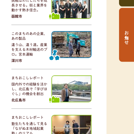
挑戦はわたしたちを成
長させる。街と業界を
動かす熱き信念。
函館市
お知らせ
このまちのあの企業、
あの製品
違う山、違う道。産業
を支える木材輸送のプ
ロ。宮本運輸
深川市
まちおこしレポート
国内外での経験を活か
し、北広島で「学びほ
ぐし」の機会を創出
北広島市
まちおこしレポート
塾生たちを通して見る
「ながぬま地域起業
塾」のリアル