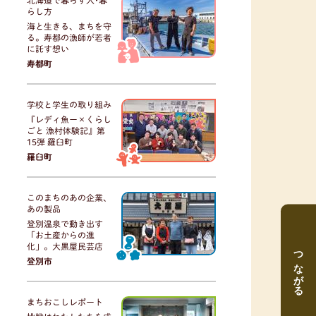
北海道で暮らす人･暮
らし方
海と生きる、まちを守
る。寿都の漁師が若者
に託す想い
寿都町
学校と学生の取り組み
『レディ魚ー×くらし
ごと 漁村体験記』第
15弾 羅臼町
羅臼町
このまちのあの企業、
あの製品
登別温泉で動き出す
「お土産からの進
化」。大黒屋民芸店
つながる
登別市
まちおこしレポート