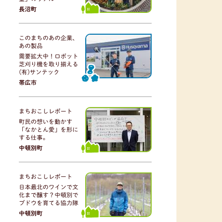
長沼町
このまちのあの企業、
あの製品
需要拡大中！ロボット
芝刈り機を取り揃える
(有)サンテック
帯広市
まちおこしレポート
町民の想いを動かす
「なかとん愛」を形に
する仕事。
中頓別町
まちおこしレポート
日本最北のワインで文
化まで醸す？中頓別で
ブドウを育てる協力隊
中頓別町