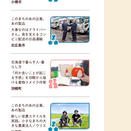
小樽市
このまちのあの企業、
あの製品
大事なのはドライバー
さん。食を支えるコン
ビニ配送の日晶運輸
北広島市
北海道で暮らす人･暮
らし方
「何か良いことが起こ
る予感」を羽幌から届
ける着物リメイク作家
羽幌町
このまちのあの企業、
あの製品
新しい営農スタイルを
実践。小さなまちの大
きな農業法人ノウリエ