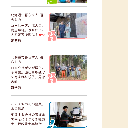
北海道で暮らす人･暮
らし方
コーヒー店、ばん馬、
商店承継。やりたいこ
とを足寄で形に！
NEW!
足寄町
北海道で暮らす人･暮
らし方
日々やりがいが得られ
る林業。山仕事を通じ
て育まれた親子、兄弟
の絆
新得町
このまちのあの企業、
あの製品
支援する会社の家族ま
で幸せに！つるき社労
士・行政書士事務所