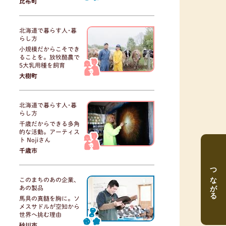
比布町
北海道で暮らす人･暮
らし方
小規模だからこそでき
ることを。放牧酪農で
5大乳用種を飼育
大樹町
北海道で暮らす人･暮
らし方
千歳だからできる多角
的な活動。アーティス
ト Nojiさん
千歳市
つながる
このまちのあの企業、
あの製品
馬具の真髄を胸に。ソ
メスサドルが空知から
世界へ挑む理由
砂川市