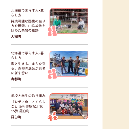
北海道で暮らす人･暮
らし方
持続可能な酪農の在り
方を模索。山岳放牧を
始めた夫婦の物語
大樹町
北海道で暮らす人･暮
らし方
海と生きる、まちを守
る。寿都の漁師が若者
に託す想い
寿都町
学校と学生の取り組み
『レディ魚ー×くらし
ごと 漁村体験記』第
15弾 羅臼町
羅臼町