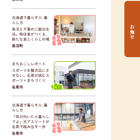
北海道で暮らす人･暮
らし方
お知らせ
長沼と千葉の二拠点生
活。移住者がつくる、
新たな食とくらしの場
長沼町
まちおこしレポート
スポーツを贅沢品にさ
せない。名寄が挑むス
ポーツ×まちづくり
名寄市
北海道で暮らす人･暮
らし方
「気が向いたら暮らし
てよ」元アスリートが
名寄で踏み出す一歩
名寄市