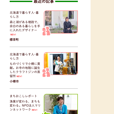
最近の記事
北海道で暮らす人･暮
らし方
森と湖がある塘路で、
余白のある暮らしを手
に入れたデザイナー
NEW!
標茶町
北海道で暮らす人･暮
らし方
ものづくりで小樽に貢
献。お寺の地階に誕生
したクラフトジンの蒸
留所
NEW!
小樽市
まちおこしレポート
漁業が変わる、まちも
変わる。NPO法人マリ
ンネットワーク
NEW!