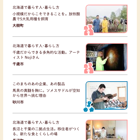
北海道で暮らす人･暮らし方
小規模だからこそできることを。放牧酪
農で5大乳用種を飼育
大樹町
北海道で暮らす人･暮らし方
千歳だからできる多角的な活動。アーテ
ィスト Nojiさん
千歳市
このまちのあの企業、あの製品
馬具の真髄を胸に。ソメスサドルが空知
から世界へ挑む理由
砂川市
北海道で暮らす人･暮らし方
長沼と千葉の二拠点生活。移住者がつく
る、新たな食とくらしの場