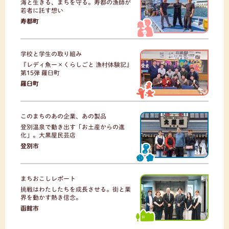
海と生きる、まちを守る。寿都の漁師が
若者に託す想い
寿都町
学校と学生の取り組み
『レディ魚ー×くらしごと 漁村体験記』
第15弾 羅臼町
羅臼町
このまちのあの企業、あの製品
登別温泉で動き出す「お土産からの進
化」。大黒屋民芸店
登別市
まちおこしレポート
挑戦はわたしたちを成長させる。街と業
界を動かす熱き信念。
函館市