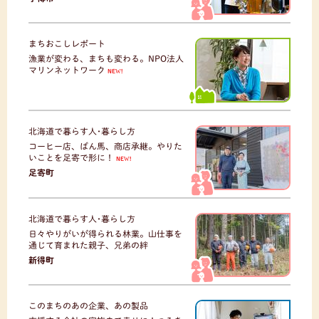
まちおこしレポート
漁業が変わる、まちも変わる。NPO法人
マリンネットワーク
NEW!
北海道で暮らす人･暮らし方
コーヒー店、ばん馬、商店承継。やりた
いことを足寄で形に！
NEW!
足寄町
北海道で暮らす人･暮らし方
日々やりがいが得られる林業。山仕事を
通じて育まれた親子、兄弟の絆
新得町
このまちのあの企業、あの製品