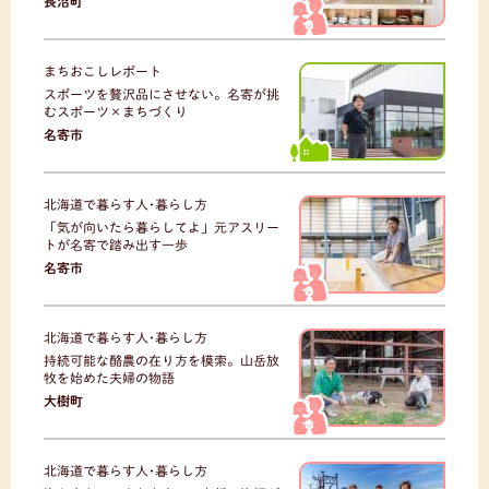
長沼町
まちおこしレポート
スポーツを贅沢品にさせない。名寄が挑
むスポーツ×まちづくり
名寄市
北海道で暮らす人･暮らし方
「気が向いたら暮らしてよ」元アスリー
トが名寄で踏み出す一歩
名寄市
北海道で暮らす人･暮らし方
持続可能な酪農の在り方を模索。山岳放
牧を始めた夫婦の物語
大樹町
北海道で暮らす人･暮らし方