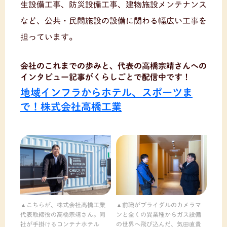
生設備工事、防災設備工事、建物施設メンテナンス
など、公共・民間施設の設備に関わる幅広い工事を
担っています。
会社のこれまでの歩みと、代表の高橋宗靖さんへの
インタビュー記事がくらしごとで配信中です！
地域インフラからホテル、スポーツま
で！株式会社高橋工業
こちらが、株式会社高橋工業
前職がブライダルのカメラマ
代表取締役の高橋宗靖さん。同
ンと全くの異業種からガス設備
社が手掛けるコンテナホテル
の世界へ飛び込んだ、気田直貴