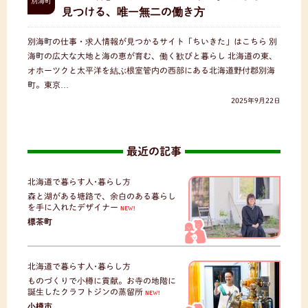
別海町
見つける、唯一無二の働き方
別海町の仕事・求人情報が見つかるサイト「ちいきた」はこちら 別
海町の広大な大地と海の恵が育む、働く歓びと暮らし 北海道の東、
オホーツクと太平洋を結ぶ根室管内の西部にある北海道野付郡別海
町。東京…
2025年9月22日
最近の記事
北海道で暮らす人･暮らし方
森と湖がある塘路で、余白のある暮らし
を手に入れたデザイナー
NEW!
標茶町
北海道で暮らす人･暮らし方
ものづくりで小樽に貢献。お寺の地階に
誕生したクラフトジンの蒸留所
NEW!
小樽市