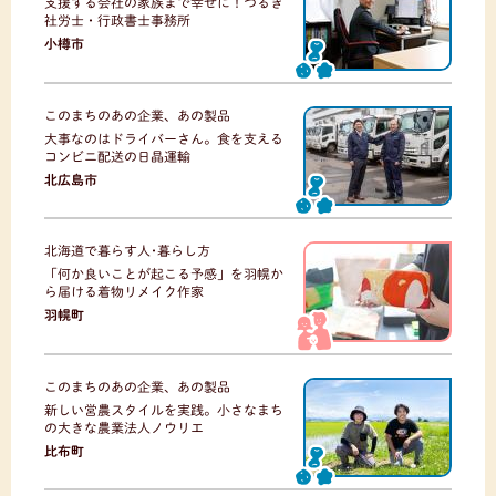
支援する会社の家族まで幸せに！つるき
社労士・行政書士事務所
小樽市
このまちのあの企業、あの製品
大事なのはドライバーさん。食を支える
コンビニ配送の日晶運輸
北広島市
北海道で暮らす人･暮らし方
「何か良いことが起こる予感」を羽幌か
ら届ける着物リメイク作家
羽幌町
このまちのあの企業、あの製品
新しい営農スタイルを実践。小さなまち
の大きな農業法人ノウリエ
比布町