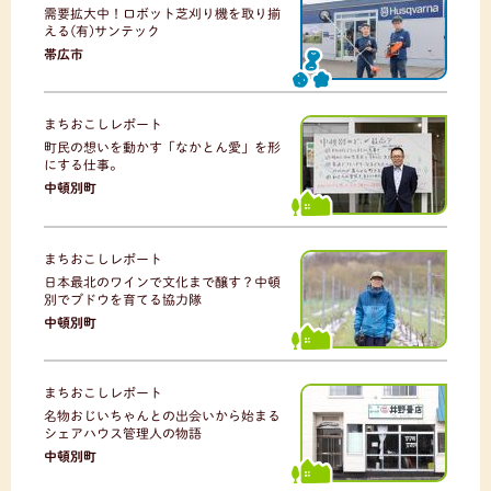
需要拡大中！ロボット芝刈り機を取り揃
える(有)サンテック
帯広市
まちおこしレポート
町民の想いを動かす「なかとん愛」を形
にする仕事。
中頓別町
まちおこしレポート
日本最北のワインで文化まで醸す？中頓
別でブドウを育てる協力隊
中頓別町
まちおこしレポート
名物おじいちゃんとの出会いから始まる
シェアハウス管理人の物語
中頓別町