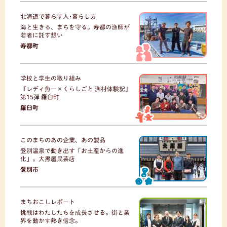
北海道で暮らす人･暮らし方
海と生きる、まちを守る。寿都の漁師が
若者に託す想い
寿都町
学校と学生の取り組み
『レディ魚ー×くらしごと 漁村体験記』
第15弾 羅臼町
羅臼町
このまちのあの企業、あの製品
登別温泉で動き出す「お土産からの進
化」。大黒屋民芸店
登別市
まちおこしレポート
挑戦はわたしたちを成長させる。街と業
界を動かす熱き信念。