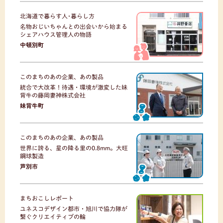
北海道で暮らす人･暮らし方
名物おじいちゃんとの出会いから始まる
シェアハウス管理人の物語
中頓別町
このまちのあの企業、あの製品
統合で大改革！待遇・環境が激変した妹
背牛の藤岡妻神株式会社
妹背牛町
このまちのあの企業、あの製品
世界に誇る、星の降る里の0.8mm。大旺
鋼球製造
芦別市
まちおこしレポート
ユネスコデザイン都市・旭川で協力隊が
繋ぐクリエイティブの輪