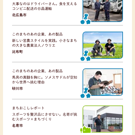
大事なのはドライバーさん。食を支える
コンビニ配送の日晶運輸
北広島市
このまちのあの企業、あの製品
新しい営農スタイルを実践。小さなまち
の大きな農業法人ノウリエ
比布町
このまちのあの企業、あの製品
馬具の真髄を胸に。ソメスサドルが空知
から世界へ挑む理由
砂川市
まちおこしレポート
スポーツを贅沢品にさせない。名寄が挑
むスポーツ×まちづくり
名寄市