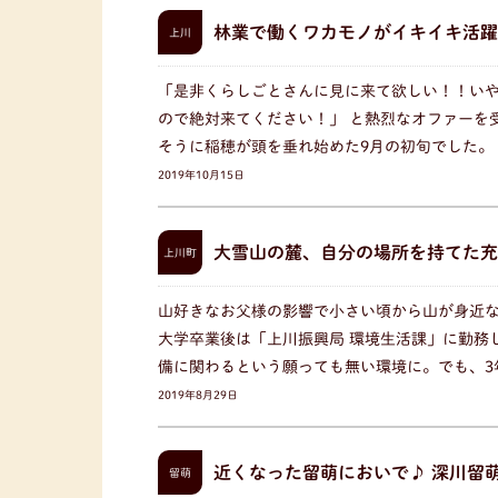
林業で働くワカモノがイキイキ活躍
上川
「是非くらしごとさんに見に来て欲しい！！い
ので絶対来てください！」 と熱烈なオファーを
そうに稲穂が頭を垂れ始めた9月の初旬でした。
2019年10月15日
大雪山の麓、自分の場所を持てた充
上川町
山好きなお父様の影響で小さい頃から山が身近
大学卒業後は「上川振興局 環境生活課」に勤務
備に関わるという願っても無い環境に。でも、3
2019年8月29日
近くなった留萌においで♪ 深川留
留萌