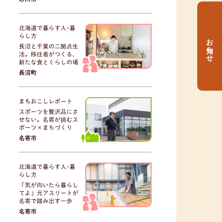
北海道で暮らす人･暮
らし方
お知らせ
長沼と千葉の二拠点生
活。移住者がつくる、
新たな食とくらしの場
長沼町
まちおこしレポート
スポーツを贅沢品にさ
せない。名寄が挑むス
ポーツ×まちづくり
名寄市
北海道で暮らす人･暮
らし方
「気が向いたら暮らし
てよ」元アスリートが
名寄で踏み出す一歩
名寄市