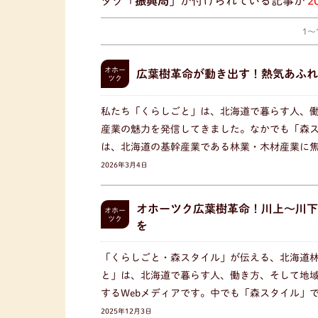
タグ「
振興局
」が付けられている記事が
2
1〜
オホー
広葉樹革命が動き出す！熱気あふれ
ツク
私たち「くらしごと」は、北海道で暮らす人、
産業の魅力を発信してきました。なかでも「森
は、北海道の基幹産業である林業・木材産業に
2026年3月4日
オホーツク広葉樹革命！川上〜川下
オホー
ツク
を
「くらしごと・森スタイル」が伝える、北海道林
と」は、北海道で暮らす人、働き方、そして地
するWebメディアです。中でも「森スタイル」
2025年12月3日