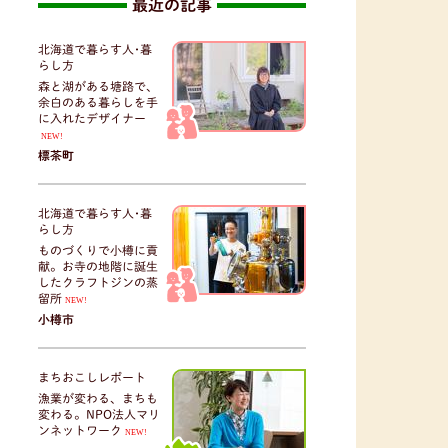
最近の記事
北海道で暮らす人･暮
らし方
森と湖がある塘路で、
余白のある暮らしを手
に入れたデザイナー
NEW!
標茶町
北海道で暮らす人･暮
らし方
ものづくりで小樽に貢
献。お寺の地階に誕生
したクラフトジンの蒸
留所
NEW!
小樽市
まちおこしレポート
漁業が変わる、まちも
変わる。NPO法人マリ
ンネットワーク
NEW!