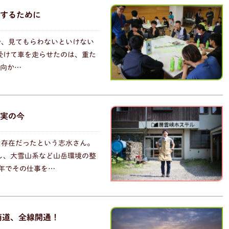
するために
や、見てもらわないといけない
受けて車を走らせたのは、重た
 向か…
実の今
な存在だったという志水さん。
し、大雪山系など山岳環境の整
年でその仕事を…
萌道、全線開通！