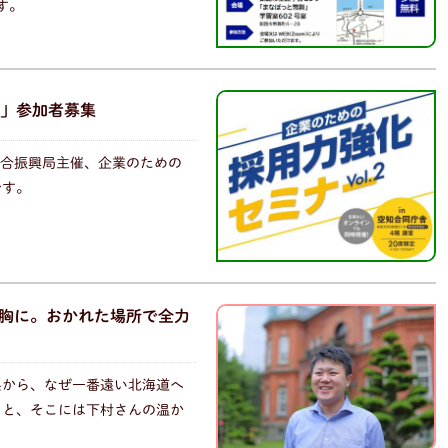
す。
」参加者募集
知総合振興局主催、企業のための
です。
を胸に。おかれた場所で全力
県から、なぜ一番遠い北海道へ
うと、そこには下村さんの温か
。