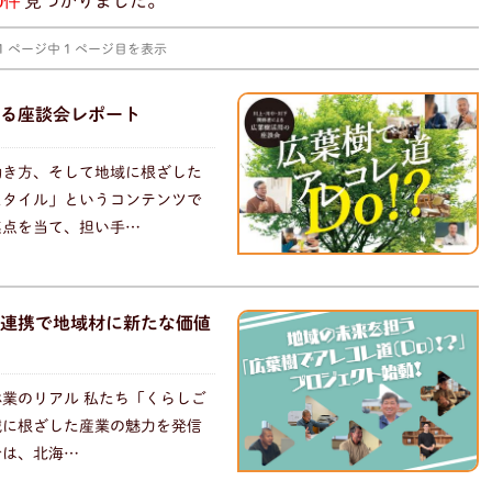
0件
見つかりました。
1 ページ中 1 ページ目を表示
る座談会レポート
働き方、そして地域に根ざした
スタイル」というコンテンツで
焦点を当て、担い手…
連携で地域材に新たな価値
業のリアル 私たち「くらしご
域に根ざした産業の魅力を発信
では、北海…