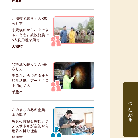
比布町
北海道で暮らす人･暮
らし方
小規模だからこそでき
ることを。放牧酪農で
5大乳用種を飼育
大樹町
北海道で暮らす人･暮
らし方
千歳だからできる多角
的な活動。アーティス
ト Nojiさん
千歳市
つながる
このまちのあの企業、
あの製品
馬具の真髄を胸に。ソ
メスサドルが空知から
世界へ挑む理由
砂川市