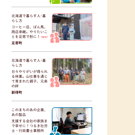
北海道で暮らす人･暮
らし方
コーヒー店、ばん馬、
商店承継。やりたいこ
とを足寄で形に！
NEW!
足寄町
北海道で暮らす人･暮
らし方
日々やりがいが得られ
る林業。山仕事を通じ
て育まれた親子、兄弟
の絆
新得町
このまちのあの企業、
あの製品
支援する会社の家族ま
で幸せに！つるき社労
士・行政書士事務所