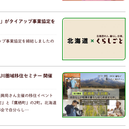
」がタイアップ事業協定を
アップ事業協定を締結しましたの
川圏域移住セミナー 開催
振興局さん主催の移住イベント
町』と『鷹栖町』の2町。北海道
都会で自分らし…