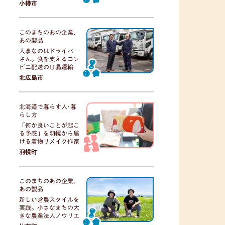
小樽市
このまちのあの企業、
あの製品
大事なのはドライバー
さん。食を支えるコン
ビニ配送の日晶運輸
北広島市
北海道で暮らす人･暮
らし方
「何か良いことが起こ
る予感」を羽幌から届
ける着物リメイク作家
羽幌町
このまちのあの企業、
あの製品
新しい営農スタイルを
実践。小さなまちの大
きな農業法人ノウリエ