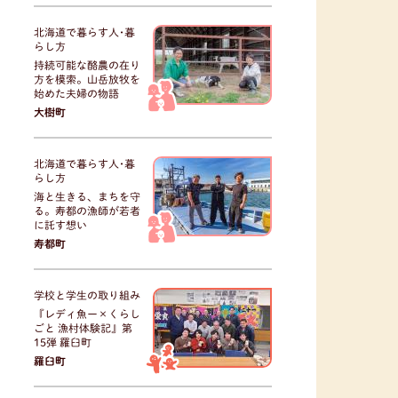
北海道で暮らす人･暮
らし方
持続可能な酪農の在り
方を模索。山岳放牧を
始めた夫婦の物語
大樹町
北海道で暮らす人･暮
らし方
海と生きる、まちを守
る。寿都の漁師が若者
に託す想い
寿都町
学校と学生の取り組み
『レディ魚ー×くらし
ごと 漁村体験記』第
15弾 羅臼町
羅臼町